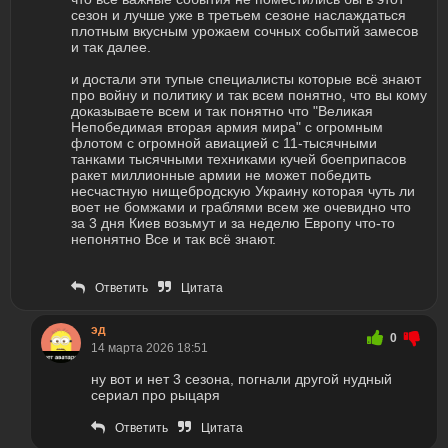
сезон и лучше уже в третьем сезоне наслаждаться
плотным вкусным урожаем сочных событий замесов
и так далее.
и достали эти тупые специалисты которые всё знают
про войну и политику и так всем понятно, что вы кому
доказываете всем и так понятно что "Великая
Непобедимая вторая армия мира" с огромным
флотом с огромной авиацией с 11-тысячными
танками тысячными техниками кучей боеприпасов
ракет миллионные армии не может победить
несчастную нищебродскую Украину которая чуть ли
воет не бомжами и граблями всем же очевидно что
за 3 дня Киев возьмут и за неделю Европу что-то
непонятно Все и так всё знают.
Ответить
Цитата
эд
0
14 марта 2026 18:51
ну вот и нет 3 сезона, погнали другой нудный
сериал про рыцаря
Ответить
Цитата