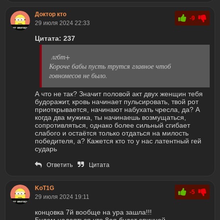
Доктор кто
-9
29 июля 2024 22:33
Цитата: 237
лгбт+
Короче бабы пусть трутся главное чтоб
говномесов не было.
А что не так? Значит половой акт двух женщин тебя
будоражит, кровь начинает пульсировать, твой рот
приоткрывается, начинают набухать чресла, да? А
когда два мужика, ты начинаешь возмущаться,
сопротивляться, однако более сильный сгибает
слабого и остаётся только отдаться на милость
победителя, а? Кажется кто то у нас латентный гей
сударь
Ответить
Цитата
KoT1G
-5
29 июля 2024 19:11
концовка 7й вообще на ура зашла!!!
Будем надеяться что 8ая будет эпичной