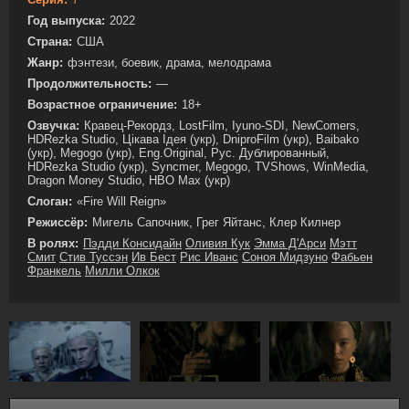
Год выпуска:
2022
Страна:
США
Жанр:
фэнтези, боевик, драма, мелодрама
Продолжительность:
—
Возрастное ограничение:
18+
Озвучка:
Кравец-Рекордз, LostFilm, Iyuno-SDI, NewComers,
HDRezka Studio, Цікава Ідея (укр), DniproFilm (укр), Baibako
(укр), Megogo (укр), Eng.Original, Рус. Дублированный,
HDRezka Studio (укр), Syncmer, Megogo, TVShows, WinMedia,
Dragon Money Studio, HBO Max (укр)
Слоган:
«Fire Will Reign»
Режиссёр:
Мигель Сапочник, Грег Яйтанс, Клер Килнер
В ролях:
Пэдди Консидайн
Оливия Кук
Эмма Д'Арси
Мэтт
Смит
Стив Туссэн
Ив Бест
Рис Иванс
Соноя Мидзуно
Фабьен
Франкель
Милли Олкок