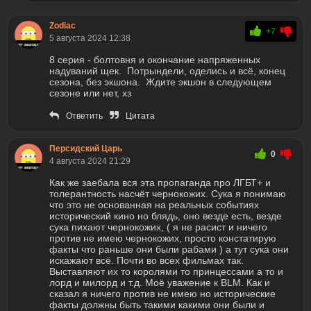
Zodiac
+7
5 августа 2024 12:38
8 серия - болтовня и окончание напряженных
надуваний щек. Потрындели, оделись и всё, конец
сезона, без экшона. Ждите экшон в следующем
сезоне или нет, хз
Ответить
Цитата
Персидский Царь
0
4 августа 2024 21:29
Как же заебала вся эта пропаганда про ЛГБТ+ и
толерантность насчёт чернокожих. Сука я понимаю
что это не основанная на реальных событиях
исторический кино но блядь, оно везде есть, везде
сука пихают чернокожих, ( я не расист и ничего
против не имею чернокожих, просто констатирую
факты что раньше они были рабами ) а тут сука они
искажают всё. Почти во всех фильмах так.
Выставляют их то королями то принцессами а то и
лорд и милорд и т.д. Моё уважение к BLM. Как и
сказал я ничего против не имею но исторические
факты должны быть такими какими они были и