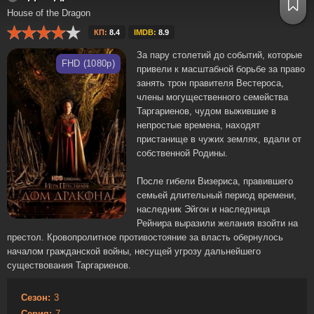
House of the Dragon
КП:
8.4
IMDB:
8.9
За пару столетий до событий, которые
FHD (1080p)
привели к масштабной борьбе за право
занять трон правителя Вестероса,
члены могущественного семейства
Таргариенов, чудом выжившие в
непростые времена, находят
пристанище в чужих землях, вдали от
собственной Родины.
После гибели Визериса, правившего
семьей длительный период времени,
наследник Эйгон и наследница
Рейнира выразили желания взойти на
престол. Кровопролитное противостояние за власть обернулось
началом гражданской войны, несущей угрозу дальнейшего
существования Таргариенов.
Сезон:
3
Серия:
7