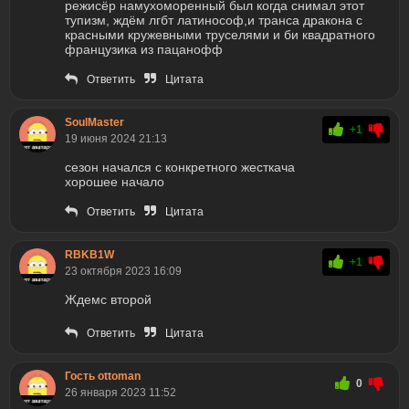
режисёр намухоморенный был когда снимал этот
тупизм, ждём лгбт латинософ,и транса дракона с
красными кружевными труселями и би квадратного
французика из пацанофф
Ответить
Цитата
SoulMaster
+1
19 июня 2024 21:13
сезон начался с конкретного жесткача
хорошее начало
Ответить
Цитата
RBKB1W
+1
23 октября 2023 16:09
Ждемс второй
Ответить
Цитата
Гость ottoman
0
26 января 2023 11:52