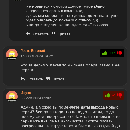
не нравится - смотри другое тупое гАвно
а здесь нех срать в каментах,
здесь мы сeрем - те, кто дошел до конца и тупо
ждет очередную лоханку с говном :)))
иногда и вкусняшка попадается /// кхкхкххх ....
Ответить
Цитата
Гость Евгений
+37
15 июля 2024 14:25
Что за дерьмо. Какая то мыльная опера, гавно а не
сериал.
Ответить
Цитата
Йцуке
-2
8 июля 2024 09:02
Админ, а можно вы поменяете даты выхода новых
серий? Всегда выходит по понедельникам, тогда
почему стоит воскресенье? Нам так-то плевать, что
серия уже вышла на английском. Хотите писать
воскресенье, так грузите хотя бы с англ озвучкой до