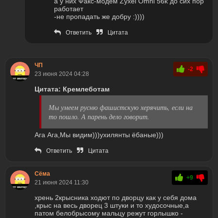
а у них Факс-модем Zyxel Omni 56k до сих пор
работает
-не пропадать же добру :))))
Ответить
Цитата
ЧП
-2
23 июня 2024 04:28
Цитата: Кремлеботам
Мы умеем русню фашистскую херячить, если на
то пошло. А парень дело говорит.
Ага Ага,Мы видим)))ухилянты ёбаные)))
Ответить
Цитата
Сёма
+9
21 июня 2024 11:30
хрень 2крысника ходют по дворцу как у себя дома
,крыс на весь дворец 3 штуки и то худосочные,а
патом белобрысому мальцу режут горлышко -