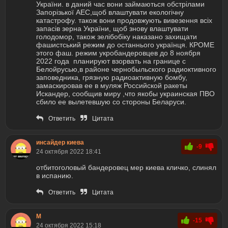
України. в даний час вони займаються обстрілами
Запорізької АЕС,щоб влаштувати екологічну
катастрофу. також вони продовжують вивезення всіх
запасів зерна України, щоб знову влаштувати
голодомор, також зелібобіку наказано захищати
фашистський режим до останнього українця. КРОМЕ
этого фаш. режим укробандеровцев до 8 ноября
2022 года планируют взорвать на границе с
Белойрусью,в районе чернобыльского радиоктивного
заповедника, грязную радиоактивную бомбу,
замаскировав ее в муляж Российской ракеты
Искандер, сообщив миру ,что якобы украинская ПВО
сбило ее вылетевшую со стороны Беларуси.
Ответить
Цитата
инсайдер киева
-9
24 октября 2022 18:41
отбитоголовый бандеровец мер киева кличко, слинял
в испанию.
Ответить
Цитата
M
-15
24 октября 2022 15:18