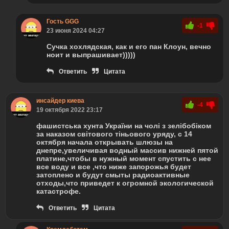
Гость GGG
-1
23 июня 2024 04:27
Сучка хохлядская, как и его пан Клоун, вечно
ноит и выпрашивает)))))
Ответить
Цитата
инсайдер киева
-4
19 октября 2022 23:17
фашистська хунта України на чолі з зелібобіком
за наказом світового тіньового уряду, с 14
октября начала открывать шлюзы на
днепре,увеличивая водный массив нижней пятой
платине,чтобы в нужный момент спустить с нее
все воду и все ,что ниже запорожья будет
затоплено и будут смыты радиоактивные
отходы,что приведет к огромной экологической
катастрофе.
Ответить
Цитата