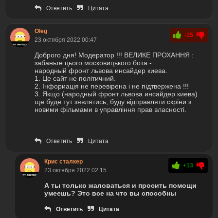
Ответить
Цитата
Oleg
-15
23 октября 2022 00:47
Доброго дня! Модератор !!! ВЕЛИКЕ ПРОХАННЯ :
забаньте цього московицького бота -
народный фронт львова инсайдер киева.
1. Це сайт не політичний.
2. Інфориація не перевірена і не підтвержена !!!
3. Якщо (народный фронт львова инсайдер киева)
ще буде тут зявлятись, буду відправляти скріни з
новими фільмами в управління прав власності.
Ответить
Цитата
Крис сталкер
+13
23 октября 2022 02:15
А ты только жаловаться и просить помощи
умеешь? Это все на что вы способны
Ответить
Цитата