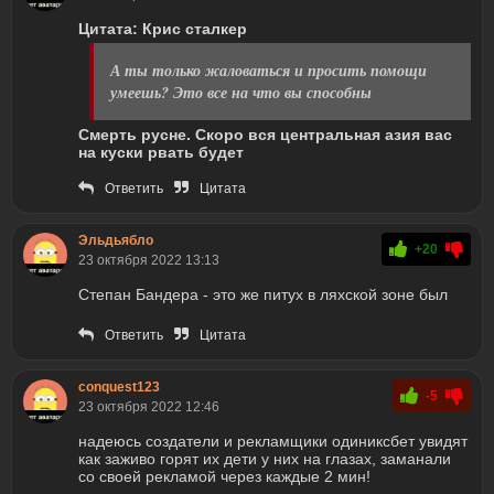
Цитата: Крис сталкер
А ты только жаловаться и просить помощи
умеешь? Это все на что вы способны
Смерть русне. Скоро вся центральная азия вас
на куски рвать будет
Ответить
Цитата
Эльдьябло
+20
23 октября 2022 13:13
Степан Бандера - это же питух в ляхской зоне был
Ответить
Цитата
conquest123
-5
23 октября 2022 12:46
надеюсь создатели и рекламщики одиниксбет увидят
как заживо горят их дети у них на глазах, заманали
со своей рекламой через каждые 2 мин!