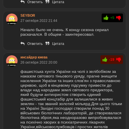
Ответить
Цитата
SEYBOR
+5
27 октября 2022 21:44
Начало было не очень. К концу сезона сериал
раскачался. В общем - заинтересовал.
Ответить
Цитата
инсайдер киева
-19
26 октября 2022 20:00
фашистська хунта України на чолі з зелібобіком за
наказом світового тіньового уряду, прагне знищити
населення України та інших слов'ян з православною
церквою, щоб в кінцевому підсумку привести до
влади над народами землі світового предиктора,
який будучи антихристом створить єдиний
фашистський концтабір для залишилися в живих
землян - так званий золотий мільярд.Для цього тільки
на Україні Західні господарі створили понад 30
військових біологічних лабораторій, де створювалася
біологічна зброя,яка неодноразово випробовувалася
на психічно хворих в психіатричних лікарнях
України,військовослужбовців і простих жителів