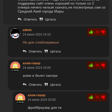
поддержку сайт очень хороший но только со 2
плеера нечего нельзя скачать,не посмотришь сам со
Средний Азий города Мары
Ответить
Цитата
admin
-31
24 июня 2024 19:10
Не для слабонервных
Ответить
Цитата
алем гошар
-30
24 июня 2024 20:05
алем и белет смотри
Ответить
Цитата
алем гошар
-31
24 июня 2024 20:06
фриббраузер для пк