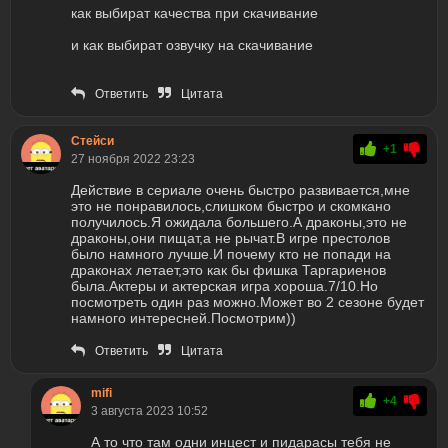
как выбират качества при скачивание
и как выбират озвучку на скачивание
Ответить
Цитата
Стейси
+1
27 ноября 2022 23:23
Действие в сериале очень быстро развивается,мне
это не понравилось,слишком быстро и скомкано
получилось.Я ожидала большего.А драконы,это не
драконы,они пищат,а не рычат.В игре престолов
было намного лучше.И почему кто не попади на
драконах летает,это как бы фишка Таргариенов
была.Актеры и актерская игра хороша.7/10.Но
посмотреть один раз можно.Может во 2 сезоне будет
намного интересней.Посмотрим))
Ответить
Цитата
mifi
+4
3 августа 2023 10:52
А то что там одни инцест и пидарасы тебя не