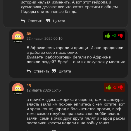
истории нельзя изменить. А вот этот гейропа и
хуемерика делают все что хотят, еретики в общем.
Пидоры они конченые блядь.
Ответить
Цитата
да
+2
22 января 2025 00:10
В Африке есть короли и принци. И они продавали
в рабство свое население.
Думаете работорговци бегали по Африке и
ловили людей? Бред!! они их покупали у местних
Ответить
Цитата
эд
-1
12 марта 2026 15:45
а причём здесь америка и европа, там планокуры
власть взяли им похрен еппитесь с кем хотите, вот
и хрень гонят, народ в большенстве против, в рф
тоже самое голубое православное лобби власть
взяли, сами в очко друг друга пялят и народ раком
поставили кресты надели и на войну гонят