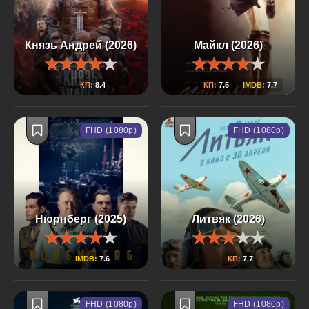
Князь Андрей (2026)
Майкл (2026)
КП:
8.4
КП:
7.5
IMDB:
7.7
FHD (1080p)
FHD (1080p)
Нюрнберг (2025)
Литвяк (2026)
IMDB:
7.6
КП:
7.7
FHD (1080p)
FHD (1080p)