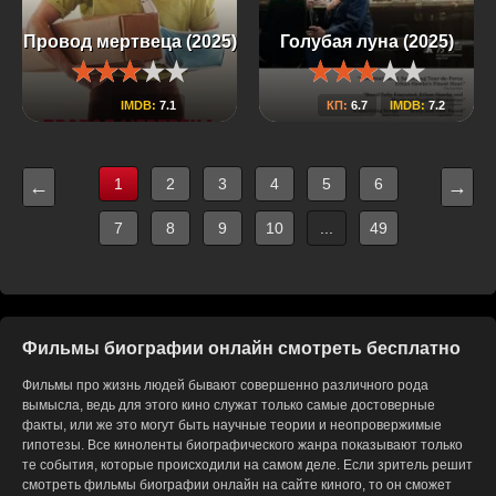
Провод мертвеца (2025)
Голубая луна (2025)
IMDB:
7.1
КП:
6.7
IMDB:
7.2
1
2
3
4
5
6
←
→
7
8
9
10
...
49
Фильмы биографии онлайн смотреть бесплатно
Фильмы про жизнь людей бывают совершенно различного рода
вымысла, ведь для этого кино служат только самые достоверные
факты, или же это могут быть научные теории и неопровержимые
гипотезы. Все киноленты биографического жанра показывают только
те события, которые происходили на самом деле. Если зритель решит
смотреть фильмы биографии онлайн на сайте киного, то он сможет