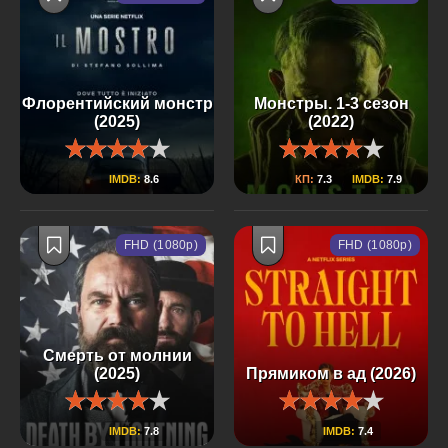
Флорентийский монстр
Монстры. 1-3 сезон
(2025)
(2022)
IMDB:
8.6
КП:
7.3
IMDB:
7.9
FHD (1080p)
FHD (1080p)
Смерть от молнии
(2025)
Прямиком в ад (2026)
IMDB:
7.8
IMDB:
7.4