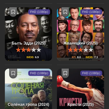
FHD (1080p)
FHD (1080p)
Быть Эдди (2025)
Жванецкий (2025)
IMDB:
6.9
КП:
8.0
IMDB:
7.3
FHD (1080p)
FHD (1080p)
Солёная тропа (2024)
Кристи (2025)