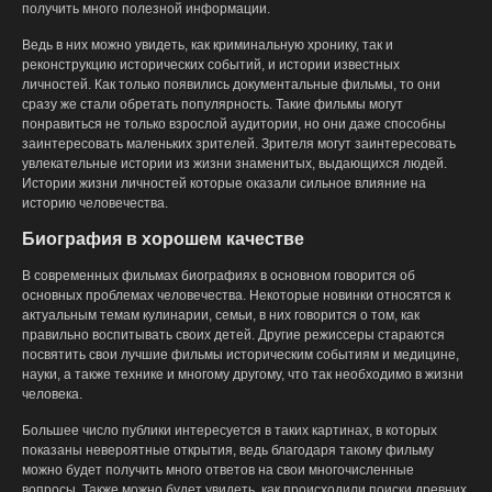
получить много полезной информации.
Ведь в них можно увидеть, как криминальную хронику, так и
реконструкцию исторических событий, и истории известных
личностей. Как только появились документальные фильмы, то они
сразу же стали обретать популярность. Такие фильмы могут
понравиться не только взрослой аудитории, но они даже способны
заинтересовать маленьких зрителей. Зрителя могут заинтересовать
увлекательные истории из жизни знаменитых, выдающихся людей.
Истории жизни личностей которые оказали сильное влияние на
историю человечества.
Биография в хорошем качестве
В современных фильмах биографиях в основном говорится об
основных проблемах человечества. Некоторые новинки относятся к
актуальным темам кулинарии, семьи, в них говорится о том, как
правильно воспитывать своих детей. Другие режиссеры стараются
посвятить свои лучшие фильмы историческим событиям и медицине,
науки, а также технике и многому другому, что так необходимо в жизни
человека.
Большее число публики интересуется в таких картинах, в которых
показаны невероятные открытия, ведь благодаря такому фильму
можно будет получить много ответов на свои многочисленные
вопросы. Также можно будет увидеть, как происходили поиски древних