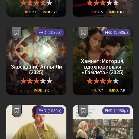
КП:
7.1
IMDB:
7.0
КП:
6.5
IMDB:
6.1
FHD (1080p)
FHD (1080p)
Хамнет: История,
Завещание Анны Ли
вдохновившая
(2025)
«Гамлета» (2025)
IMDB:
7.0
КП:
7.7
IMDB:
7.9
FHD (1080p)
FHD (1080p)