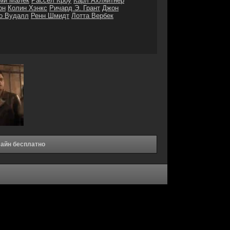
ми Малек
Рассел Кроу
Карл Ахляйтнер
он
Колин Хэнкс
Ричард Э. Грант
Джон
о Вудалл
Ренн Шмидт
Лотта Вербек
лайн бесплатно