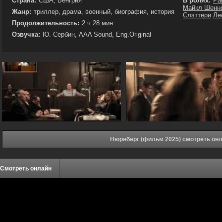
Страна:
США, Венгрия
В ролях:
Ра
Майкл Шенн
Жанр:
триллер, драма, военный, биография, история
Слэттери
Ле
Продолжительность:
2 ч 28 мин
Озвучка:
Ю. Сербин, AAA Sound, Eng.Original
Нюрнберг (фильм 2025) смотреть он
Смотреть онлайн