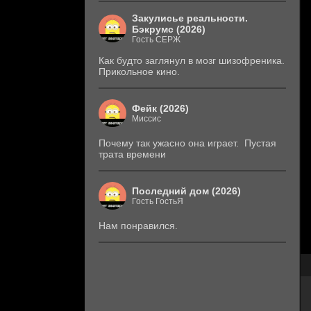
Закулисье реальности.
Бэкрумс (2026)
Гость СЕРЖ
Как будто заглянул в мозг шизофреника.
Прикольное кино.
Фейк (2026)
Миссис
Почему так ужасно она играет. Пустая
трата времени
Последний дом (2026)
Гость ГостьЯ
Нам понравился.