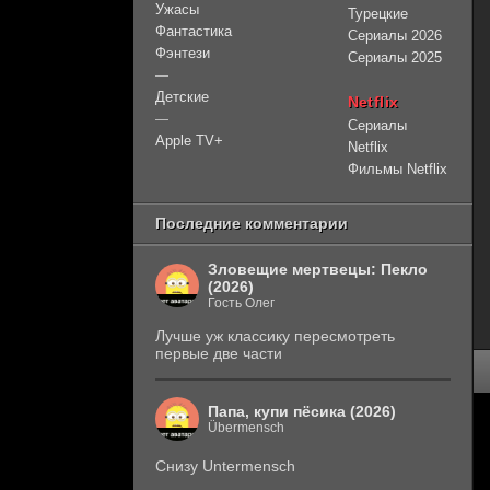
Ужасы
Турецкие
Фантастика
Сериалы 2026
Фэнтези
Сериалы 2025
—
Детские
Netflix
—
Сериалы
Apple TV+
Netflix
Фильмы Netflix
Последние комментарии
Зловещие мертвецы: Пекло
(2026)
Гость Олег
Лучше уж классику пересмотреть
первые две части
Папа, купи пёсика (2026)
Übermensch
Снизу Untermensch