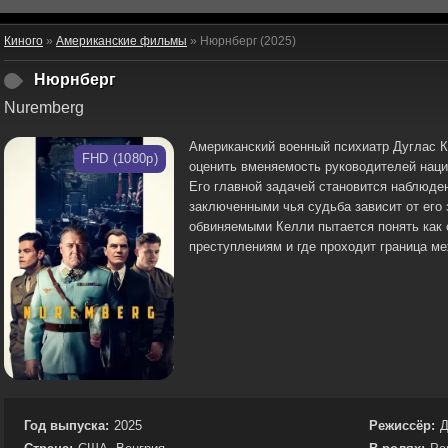
Киного
»
Американские фильмы
» Нюрнберг (2025)
Нюрнберг
Nuremberg
Американский военный психиатр Дуглас 
FHD (1080p)
оценить вменяемость руководителей нац
Его главной задачей становится наблюде
заключенными чья судьба зависит от его
обвиняемыми Келли пытается понять как
преступлениям и где проходит граница м
Год выпуска:
2025
Режиссёр:
Д