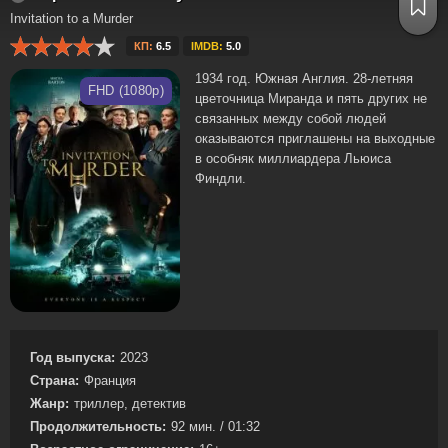
Invitation to a Murder
КП:
6.5
IMDB:
5.0
1934 год. Южная Англия. 28-летняя
FHD (1080p)
цветочница Миранда и пять других не
связанных между собой людей
оказываются приглашены на выходные
в особняк миллиардера Льюиса
Финдли.
Год выпуска:
2023
Страна:
Франция
Жанр:
триллер, детектив
Продолжительность:
92 мин. / 01:32