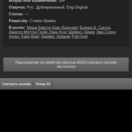
Возрастное ограничение:
16+
Озвучка:
Рус. Дублированный, Eng.Original
Слоган:
—
Режиссёр:
Стивен Шимек
В ролях:
Миша Бартон
Крис Браунинг
Бьянка А. Сантос
Джиллз Мэттхи
Грэйс Линн Кунг
Шеймус Девер
Эми Слоун
Алекс Хайд-Вайт
Джеймс Урбаняк
Рэй Грэй
Приглашение на убийство (фильм 2023) смотреть онлайн
бесплатно
Смотреть онлайн
Плеер #2