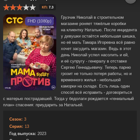
КП:
7.3
Грузчик Николай в строительном
FHD (1080p)
магазине роняет тяжёлые коробки
на клиентку Наталью. После инцидента
у девушки остаётся небольшая шишка,
но её мать Тамара Игоревна всё равно
хочет засудить магазин. Ведь в этот
день Николай успел насолить и ей,
и её супругу - генералу в отставке
Сергею Геннадьевичу. Теперь парню
грозит не только потеря работы, но и
временного жилья - небольшой
каморки на складе. Есть лишь один
способ всё исправить - договориться
с матерью пострадавшей. Тогда у бедолаги рождается «гениальный
план» спасения: приударить за Натальей.
Сезон:
3
Серия:
13
Год выпуска:
2023