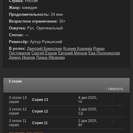
Страна:
Россия
Жанр:
комедия
Продолжительность:
24 мин
Возрастное ограничение:
16+
Озвучка:
Рус. Оригинальный
Слоган:
—
Режиссёр:
Артур Румынский
В ролях:
Дмитрий Брекоткин
Ксения Корнева
Роман
Постовалов
Сергей Ершов
Евгений Мичков
Ева Поличинская
Демид Иванов
Лиана Яфарова
3 сезон
↑ свернуть
3 сезон 13
4 дек 2025,
Серия 13
*
серия
Чт
3 сезон 12
3 дек 2025,
Серия 12
*
серия
Ср
3 сезон 11
2 дек 2025,
Серия 11
*
серия
Вт