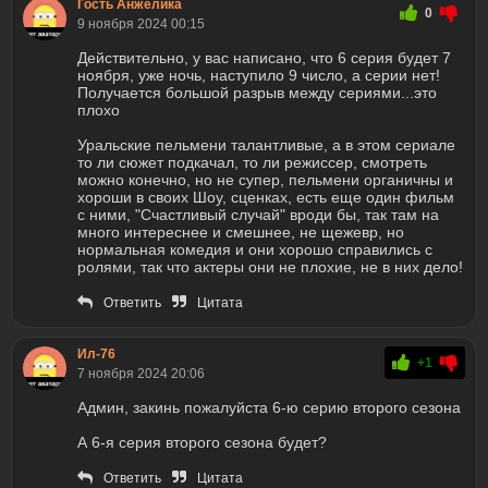
Гость Анжелика
0
9 ноября 2024 00:15
Действительно, у вас написано, что 6 серия будет 7
ноября, уже ночь, наступило 9 число, а серии нет!
Получается большой разрыв между сериями...это
плохо
Уральские пельмени талантливые, а в этом сериале
то ли сюжет подкачал, то ли режиссер, смотреть
можно конечно, но не супер, пельмени органичны и
хороши в своих Шоу, сценках, есть еще один фильм
с ними, "Счастливый случай" вроди бы, так там на
много интереснее и смешнее, не щежевр, но
нормальная комедия и они хорошо справились с
ролями, так что актеры они не плохие, не в них дело!
Ответить
Цитата
Ил-76
+1
7 ноября 2024 20:06
Админ, закинь пожалуйста 6-ю серию второго сезона
А 6-я серия второго сезона будет?
Ответить
Цитата