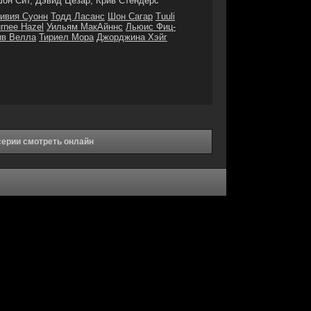
он Сит, Дэвид Цезар, Крив Стендерс
ивия Суонн
Тодд Ласанс
Шон Сагар
Tuuli
rnee Hazel
Уильям МакАйннс
Льюис Фиц-
ив Велла
Тириел Мора
Джорджина Хэйг
серии смотреть онлайн