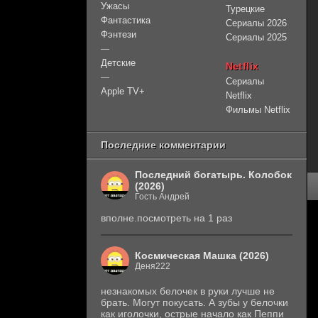
Ужасы
Турецкие
Фантастика
Сериалы 2026
Фэнтези
Сериалы 2025
—
Детские
Netflix
—
Сериалы
Apple TV+
Netflix
Фильмы Netflix
Последние комментарии
Последний богатырь. Колобок
(2026)
Гость Андрей
вполне.посмотреть на 1 раз
Космическая Машка (2026)
Деня222
незнакомых белочек в руки лучше не
брать. Могут покусать. А зубы у белочки
как иголочки, острые начало как Пеппи