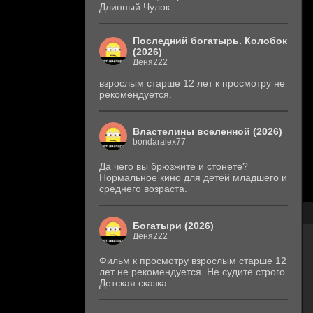
Длинный Чулок
Последний богатырь. Колобок
(2026)
Деня222
взрослым старше 12 лет к просмотру не
рекомендуется.
Властелины вселенной (2026)
bondaralex77
Да чего вы брюзжите и стонете?
Нормальное кино для детей младшего и
среднего возраста.
Богатыри (2026)
Деня222
Фильм к просмотру взрослым старше 12
лет не рекомендуется. Не судите строго.
Детская сказка.