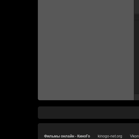
Фильмы онлайн - КиноГо
kinogo-net.org
Vkon