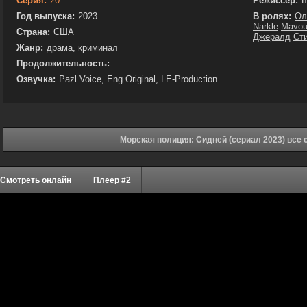
Серия:
20
Режиссёр:
Ш
Год выпуска:
2023
В ролях:
Ол
Narkle
Mavou
Страна:
США
Джералд
Ст
Жанр:
драма, криминал
Продолжительность:
—
Озвучка:
Pazl Voice, Eng.Original, LE-Production
Морская полиция: Сидней (сериал 2023) все 
Смотреть онлайн
Плеер #2