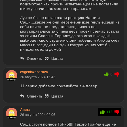
подсмотрел как пройти испытание,раз не поставили
ширму значит так можно по правилам
Лучше бы не показывали реакцию Насти и
Саши....какие же они мерзкие,низкие,гнилые,сами из
себя ничего не представляют, ничего не
могут,прятались за спины весь проект, сейчас встали
за спины Славы и Торнике,да это игра и каждый
выбирает свою стратегию,они победили Аню за счёт
массы и всё,один на один каждая из них уже бы
пинком летела домой
Ответить
Цитата
evgeniazaharova
0
26 августа 2024 15:43
11 серию добавьте пожалуйста в 4 плеер
Ответить
Цитата
Анита
+13
26 августа 2024 02:06
Саша стоун полное Го₽но!!!! Такого Гоа₽на еще не