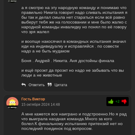
а я смотрю на эту народную команду и понимаю что
правильно Никита говорит надо сливать испытания я
бы так и делал смыла нет стараться если всё равно
выберут тебя же на голосовании и мне было жалко с
народной команды инвалидку но понял по её говору
что зря жалел
и воопще накосячил в командных испытания значил
иди на индивидуалку и исправляйся . по совести
надо а не быть мудаком
Боня . Андрей . Никита. Аня достойны финала
и ещё проэкт да проэкт но надо не забывать что вы
люди а не животные
Ответить
Цитата
Гость Виктор
+2
15 октября 2024 14:48
А мне кажется все наиграно и подстроенно.Но я рад
что выиграла наодная команда.Много за кого
болел.К финальному испытанию притензий нет но
последний поединок под вопросом.