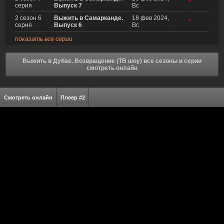
*
серия
Выпуск 7
Вс
2 сезон 6
Выжить в Самарканде.
18 фев 2024,
*
серия
Выпуск 6
Вс
показать все серии
Выжить в Дубае. Возвращение (ТВ шоу) все сезоны и серии
смотреть онлайн
Смотреть онлайн
Плеер #2