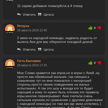
11 серию добавьте пожалуйста в 4 плеер
Ответить
Цитата
Петруха
0
26 августа 2024 22:40
2 змеи из народной команды, надеюсь радость от
вылета Ани для вас обернется поездкой домой.
Ответить
Цитата
Гость Екатерина
0
26 августа 2024 17:25
Мне Слава нравится как игрок,но в играх с Аней ,ну
просто как обиженный мальчик ,так смешно,к
сожалению тут он мне показался с нехорошей
стороны,просто своим поведением на малых
испытаниях. А так это шоу и всегда кто то будет
хороший,а кому то нужно быть плохим,это правила
игры,многие переигрывают. Аню считала очень
сильным игроком,по сравнению с другими девочками
с народной команды( но там как где змеи,сплелись ).
Пацаны все сильные остались. А то что Стоун