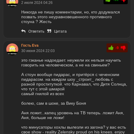
2 июля 2024 04:26
Никогда не пишу комментарии, но, кто додумался
позвать этого неуравновешенного противного
стоуна ? Жесть
Ответить
Цитата
Гость Eva
-9
30 июня 2024 22:03
это гэканье надоедает. неужели их нельзя научить
говорить на человеческом, а не на свиньем?
А стоун вообще пидарас, и притёрся с чеченским
пидарасом. на каждом шоу _строит_ любовь с
разной проституткой. что Карнавал, что Дитя Солнца,
что тут с этой шмарой
самый гнилой из всех
болею, сам в шоке, за Вику Боня
Аня ложит...капец уровень на ТВ теперь. ложит Аня,
Аня, больше не ложи!
что минусаторы хохлы вылезли из загона? у вас есть
свое show - reality Zelensky proud on his knees. enjoy