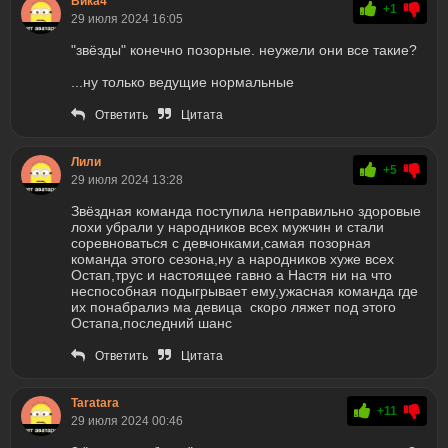
Вика4
+1
29 июля 2024 16:05
"звёзды" конечно позорные. неужели они все такие?
...ну только ведущие нормальные
Ответить
Цитата
Лили
+5
29 июля 2024 13:28
Звёздная команда поступила неправильно здоровые
лохи убрали у народников всех мужчин и стали
соревноваться с девчонками,самая позорная
команда этого сезона,ну а народников хуже всех
Остап,трус и настоящее гавно а Настя ни на что
неспособная подыгрывает ему,ужасная команда где
их понабралиэ ма девица скоро ляжет под этого
Остапа,последний шанс
Ответить
Цитата
Taratara
+11
29 июля 2024 00:46