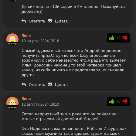
До сих пор нет 10й серии в 4м плеере. Пожалуйста,
добавьте))
Ответить
Цитата
Лили
+2
19 августа 2024 15:18
Самый адекватный из всех это Андрей,он должен
получить приз,Стоун во всех Шоу агрессивный
возомнил о себе неизвестно что,я рада что вылетел
Илья доносчик,наконец то этой четверки пришел
конец, из себя ничего не представляли,но съедали
других
Ответить
Цитата
Лили
+6
12 августа 2024 19:10
Остап неприятный тип,я рада что он пойдет на
малые игры,самый достойный Андрей
Эта Наденька сама невинность, Рабыня Изаура, как
сказал мой мужчина так и сделаю,курам на смех