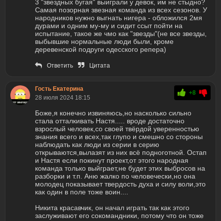
3 "звездных бугая" выиграли у девок, им не стыдно?
Самая позорная звезная команда из всех сезонов. У
народников нужно выгнать нигера - обложился 2мя
дурами и одним му-му и сидит ссыт пойти на
испытание, такое же чмо как "звезды"(не все звезды,
выбывшие нормальные люди были, кроме
деревенской подруги одесского репера)
Ответить
Цитата
Гость Екатерина
+8
28 июля 2024 18:15
Боже,я конечно извиняюсь,но насколько сильно
стала отталкивать Настя..... вроде достаточно
взрослый человек,со своей твёрдой уверенностью
знания всего и всех,так глупо и смешно со стороны
наблюдать как люди из серии в серию
открываются,вылазят из них всё подноготной. Остап
и Настя если покинут проект,от этого народная
команда только выйграет,не будет этих выбросов на
разборки и т.п. Аню жалко по человечески,но она
молодец показывает твердость духа и силу воли,это
как один в поле тоже воин....
Никита красавчик, он начал играть так как этого
заслуживают его сокомандники, потому что он тоже