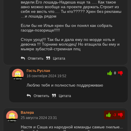
видели.Его лошадь-Надюша еще та …. Как такое
авно можно вообще на проекте держать.Строит из
себя не весть что…. Ты кто????? Хрен без рекламы
…и лошадь рядом
Если бы не Илья-хрен бы он понял как собрать
гаозди-позорище!!!!!
Стоун урод!!! Так бы и дала ему по морде хоть и
девочка !!! Торнике молодец! Но втащила бы ему и
мымре зубастой-стремная ппц
Ответить
Цитата
Гость Руслан
0
16 сентября 2024 19:52
Люблю тебя и полностью поддерживаю
Ответить
Цитата
Валера
-3
25 августа 2024 23:31
Настя и Саша из народной команды самые гнилые...