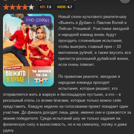
КП:
7.0
IMDB:
6.7
Новый сезон культового реалити-шоу
FHD (1080p)
«Выжить в Дубае» с Павлом Волей и
Ляйсан Утяшевой. Участники звездной
и народной команд вновь будут
проходить сложнейшие испытания,
чтобы выиграть главный приз – 10
миллионов рублей, а также вкусить все
прелести роскошной дубайской жизни,
если очень повезет.
По правилам реалити, звездная и
народная команда проходят
испытания, которые решают, кто
отправляется жить в жаркую и беспощадную пустыню, а кто – в
роскошный отель со всеми благами, которые только можно себе
представить. Каждую неделю на голосовании проект покидает один
участник. До финала доходят лишь двое, именно они и сражаются за
звание победителя. Среди испытаний шоу не только задания на
физическую силу и выносливость, но и на смекалку, логику и даже
удачу.