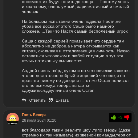
понимает их будут топить до конца.... Поэтому честь
и хвала ему, очень умный, харизматичный и смелый
человек
На большом испытании очень подвела Настя,не
убрав все доски,от этого Саше было намного
сложнее.....Так что Настя самый бесполезный игрок
Саша с каждой серией показывает что сердце там
абсолютно не доброе,а натура открывается как
хитрая, скользкая и отталкивающая личность. Нужно
оставаться человеком в любой ситуации,а тут вся
желчь потихоньку выливается
Андрей очень твёрд духом и по человечески кажется
что он достаточно добрый и хороший человек,и он
прав что никому не доверяет...тот же Остап поливал
его по всякому,а теперь пытается
сдружиться,двуличный очень Остап
Ответить
Цитата
Гость Венера
+5
28 июля 2024 01:20
вот благодаря таким реалити шоу ,типо звёзды (даже
стрёмно их так называть),из звёзной команды,теряют