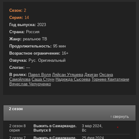
Сезон:
2
Серия:
14
Год выпуска:
2023
Страна:
Россия
Жанр:
реальное ТВ
Продолжительность:
95 мин
Возрастное ограничение:
16+
Озвучка:
Рус. Оригинальный
Слоган:
—
В ролях:
Павел Воля
Ляйсан Утяшева
Джиган
Оксана
Самойлова
Саша Стоун
Надежда Сысоева
Торнике Квитатиани
Вячеслав Чепурченко
2 сезон
↑ свернуть
2 сезон 8
Выжить в Самарканде.
3 мар 2024,
*
серия
Выпуск 8
Вс
2 сезон 7
Выжить в Самарканде.
25 фев 2024,