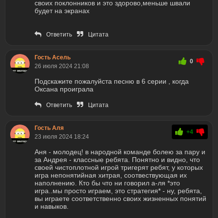
своих поклонников и это здорово,меньше швали
будет на экранах
Ответить
Цитата
Гость Асель
0
26 июля 2024 21:08
Подскажите пожалуйста песню в 6 серии , когда
Оксана проиграла
Ответить
Цитата
Гость Аля
+4
23 июля 2024 18:24
Аня - молодец! в народной команде болею за пару и
за Андрея - классные ребята. Понятно и видно, что
своей чистоплотной игрой тригерят ребят, у которых
игра непонятийная хитрая, соотвествующая их
наполнению. Кто бы что ни говорил а-ля *это
игра..мы просто играем, это стратегия* - ну, ребята,
вы играете соответственно своих жизненных понятий
и навыков.