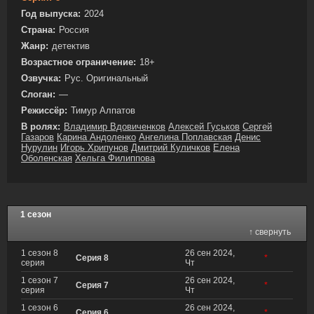
Год выпуска:
2024
Страна:
Россия
Жанр:
детектив
Возрастное ограничение:
18+
Озвучка:
Рус. Оригинальный
Слоган:
—
Режиссёр:
Тимур Алпатов
В ролях:
Владимир Вдовиченков
Алексей Гуськов
Сергей
Газаров
Карина Андоленко
Ангелина Поплавская
Денис
Нурулин
Игорь Хрипунов
Дмитрий Куличков
Елена
Оболенская
Хельга Филиппова
1 сезон
↑ свернуть
1 сезон 8
26 сен 2024,
Серия 8
*
серия
Чт
1 сезон 7
26 сен 2024,
Серия 7
*
серия
Чт
1 сезон 6
26 сен 2024,
Серия 6
*