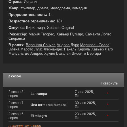
Страна:
Испания
Жанр:
триллер, драма, мелодрама, комедия
Продолжительность:
1 ч
Возрастное ограничение:
18+
Озвучка:
Кириллица, Spanish Original
Режиссёр:
Мария Тагорес, Хавьер Пулидо, Саманта Лопес
Сперанса
В ролях:
Вероника Санчес
Андреа Дуро
Марибель Салас
Элена Марото
Луис Фернандес
Ракель Кероль
Хавьер Лаго
Мануэль де Андрес
Хулио Баталья
Висенте Вергара
2 сезон
↑ свернуть
2 сезон 8
7 июл 2025,
La trampa
*
серия
Пн
2 сезон 7
30 июн 2025,
Una tormenta humana
*
серия
Пн
2 сезон 6
23 июн 2025,
El milagro
*
серия
Пн
показать все серии