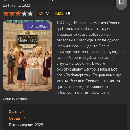
La favorita 1922
КП:
7.4
IMDB:
7.0
1922 год. Испанская маркиза Элена
FHD (1080p)
де Вальмонте сбегает от мужа
и решает открыть собственный
ресторан в Мадриде. После одного
неприятного инцидента Элене
приходится строить жизнь с нуля, а её
главной соратницей становится
служанка Сесилия. Вместе
они открывают бистро и называют
его «Ла Фаворита». Собрав команду
мечты, Элена и Сесилия стремятся
доказать всем, что женщины
и бизнес - понятия абсолютно
совместимые.
Сезон:
2
Серия:
7
Год выпуска:
2025