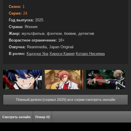
Сезон:
1
Серия:
24
Год выпуска:
2025
Страна:
Япония
Жанр:
мультфильм, фэнтези, боевик, детектив
Возрастное ограничение:
18+
Озвучка:
Reanimedia, Japan Original
В ролях:
Кадзуки Ура
Хироси Камия
Котаро Нисияма
Тёмный демон (сериал 2025) все серии смотреть онлайн
Смотреть онлайн
Плеер #2