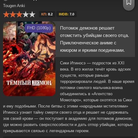
Tougen Anki
КП:
8.2
IMDB:
7.0
Потомок демонов решает
FHD (1080p)
отомстить убийцам своего отца.
Приключенческое аниме с
юмором и яркими поединками.
Сики Итиносэ — подросток из XXI
века. В его жилах течёт кровь адских
существ, которые раньше
терроризировали людей. В наше время
потомки смелого мальчика-воина
объединились в «Агентство
Момотаро», которые охотятся за Сики
и ему подобными. После битвы с этими «народными мстителями»
Итиносэ узнает тайну смерти своего отца и решает не сдерживать
зов своей крови — он поступает в академию для потомков демонов,
где можно развить сверхспособности и дать отпор убийцам, которые
прикрываются связью с легендарным героем.