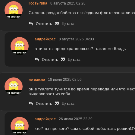
Гость Nika
8 августа 2025 02:28
Степень раздолбайства в звёздном флоте зашкалива
Ответить
Цитата
андрейкрас
8 августа 2025 04:03
а типа ты предохраняешься? такая же 6лядь
Ответить
Цитата
не важно
18 июля 2025 02:56
он в туалете тужится во время перевода или что,ме
выдавливает из себя
Ответить
Цитата
андрейкрас
26 июля 2025 22:39
кто? ты про кого? сам с собой поболтать решилО