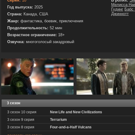
Серия:
10
В ролях:
Эн
Мелисса На
Год выпуска:
2025
Гудинг
Бабс
Джиннотт
Страна:
Канада, США
Жанр:
фантастика, боевик, приключения
Продолжительность:
52 мин
Возрастное ограничение:
18+
Озвучка:
многоголосый закадровый
3 сезон
3 сезон 10 серия
New Life and New Civilizations
3 сезон 9 серия
Terrarium
3 сезон 8 серия
Four-and-a-Half Vulcans