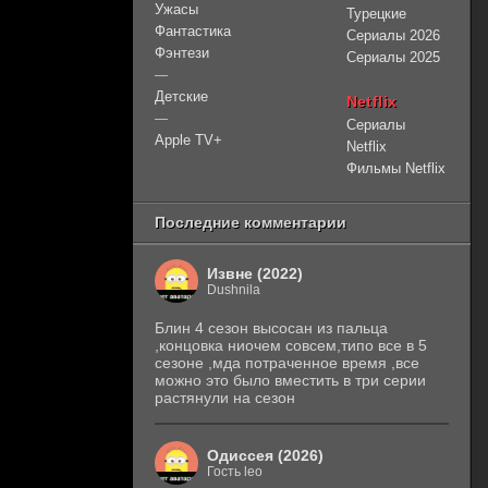
Ужасы
Турецкие
Фантастика
Сериалы 2026
Фэнтези
Сериалы 2025
—
Детские
Netflix
—
Сериалы
Apple TV+
Netflix
Фильмы Netflix
Последние комментарии
Извне (2022)
Dushnila
Блин 4 сезон высосан из пальца
,концовка ниочем совсем,типо все в 5
сезоне ,мда потраченное время ,все
можно это было вместить в три серии
растянули на сезон
Одиссея (2026)
Гость leo