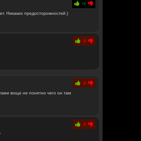
+2
ет. Никаких предосторожностей.)
-2
-2
стами воще не понятно чего он там
-2
?