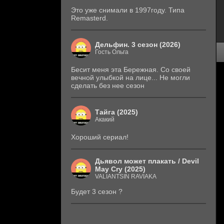
Это уже снимали в 1997году. Типа
Remasterd.
Дельфин. 3 сезон (2026)
Гость Ольга
Бесит меня эта Бережная. Со своей
вечной улыбкой на лице... Не могли
сделать без нее сезон
Тайга (2025)
Акакий
Хороший сериал!
Дьявол может плакать / Devil
May Cry (2025)
VALIANTSIN RAVIAKA
Будет 3 сезон ?