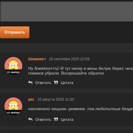
Отправить
Шовинист
16 сентября 2025 22:59
Ну блеёёооттть! И тут нигер в жены белую берет, чез
гомиков убрали. Воскрешайте обратно
Ответить
Цитата
рвс
10 августа 2025 11:03
напомнило хищник- реквием ,тож любопытные бездел
Ответить
Цитата