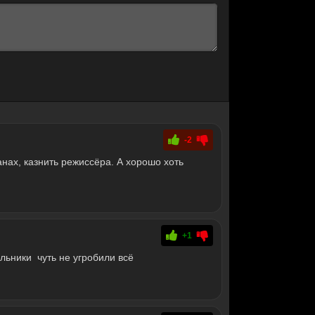
-2
анах, казнить режиссёра. А хорошо хоть
+1
ьники чуть не угробили всё