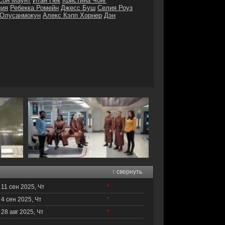
сон Маунт
Итан Пек
Кристина Чонг
вия
Ребекка Ромейн
Джесс Буш
Селия Роуз
 Олусанмокун
Алекс Кэпп Хорнер
Дэн
↑ свернуть
11 сен 2025, Чт
*
4 сен 2025, Чт
*
28 авг 2025, Чт
*