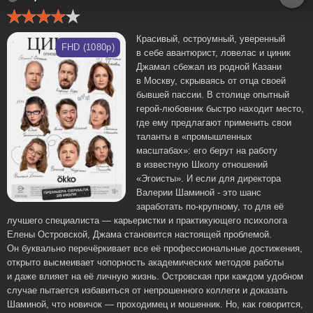
Красивый, остроумный, уверенный
FHD (1080p)
в себе авантюрист, ловелас и циник
Джамал сбежал из родной Казани
в Москву, скрываясь от отца своей
бывшей пассии. В столице опытный
герой-любовник быстро находит место,
где ему предлагают применить свои
таланты в «промышленных
масштабах»: его берут на работу
в известную Школу отношений
«Эгоисты». И если для директора
Валерии Шаминой - это шанс
заработать по-крупному, то для её
лучшего специалиста ― карьеристки и практикующего психолога
Елены Островской, Джама становится настоящей проблемой.
Он буквально перечёркивает все её профессиональные достижения,
открыто высмеивает чопорность академических методов работы
и даже влияет на её личную жизнь. Островская при каждом удобном
случае пытается избавиться от непрошенного коллеги и доказать
Шаминой, что новичок ― проходимец и мошенник. Но, как говорится,