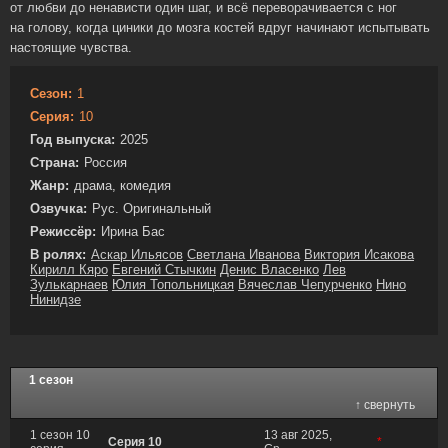
от любви до ненависти один шаг, и всё переворачивается с ног
на голову, когда циники до мозга костей вдруг начинают испытывать
настоящие чувства.
Сезон:
1
Серия:
10
Год выпуска:
2025
Страна:
Россия
Жанр:
драма, комедия
Озвучка:
Рус. Оригинальный
Режиссёр:
Ирина Бас
В ролях:
Аскар Ильясов
Светлана Иванова
Виктория Исакова
Кирилл Кяро
Евгений Стычкин
Денис Власенко
Лев
Зулькарнаев
Юлия Топольницкая
Вячеслав Чепурченко
Нино
Нинидзе
1 сезон
↑ свернуть
1 сезон 10
13 авг 2025,
Серия 10
*