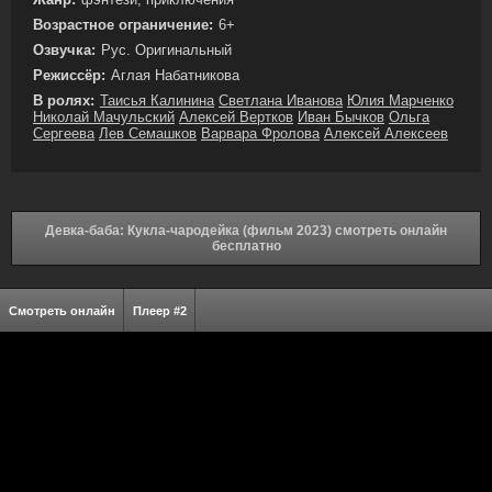
Возрастное ограничение:
6+
Озвучка:
Рус. Оригинальный
Режиссёр:
Аглая Набатникова
В ролях:
Таисья Калинина
Светлана Иванова
Юлия Марченко
Николай Мачульский
Алексей Вертков
Иван Бычков
Ольга
Сергеева
Лев Семашков
Варвара Фролова
Алексей Алексеев
Девка-баба: Кукла-чародейка (фильм 2023) смотреть онлайн
бесплатно
Смотреть онлайн
Плеер #2