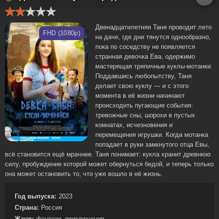
Двенадцатилетняя Таня проводит лето
FHD (1080p)
на даче, где дни тянутся однообразно,
пока по соседству не появляется
странная девочка Ева, одержимо
мастерящая тряпичные куклы-мотанки.
Поддавшись любопытству, Таня
делает свою куклу — и с этого
момента в её жизни начинают
происходить пугающие события:
тревожные сны, шорохи в пустых
комнатах, исчезновения и
перемещения игрушки. Когда мотанка
попадает в руки замкнутого отца Евы,
всё становится ещё мрачнее. Таня понимает: кукла хранит древнюю
силу, пробуждение которой может обернуться бедой, и теперь только
она может остановить то, что уже вошло в её жизнь.
Год выпуска:
2023
Страна:
Россия
Жанр:
фэнтези, приключения