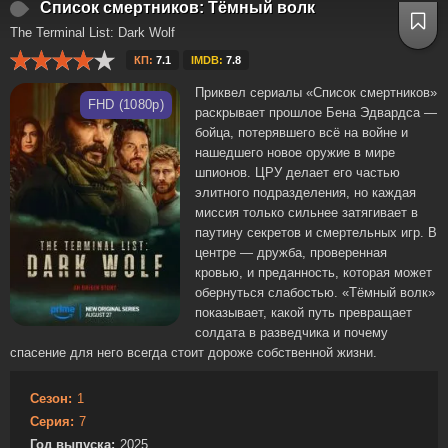
Список смертников: Тёмный волк
The Terminal List: Dark Wolf
КП:
7.1
IMDB:
7.8
Приквел сериалы «Список смертников»
FHD (1080p)
раскрывает прошлое Бена Эдвардса —
бойца, потерявшего всё на войне и
нашедшего новое оружие в мире
шпионов. ЦРУ делает его частью
элитного подразделения, но каждая
миссия только сильнее затягивает в
паутину секретов и смертельных игр. В
центре — дружба, проверенная
кровью, и преданность, которая может
обернуться слабостью. «Тёмный волк»
показывает, какой путь превращает
солдата в разведчика и почему
спасение для него всегда стоит дороже собственной жизни.
Сезон:
1
Серия:
7
Год выпуска:
2025