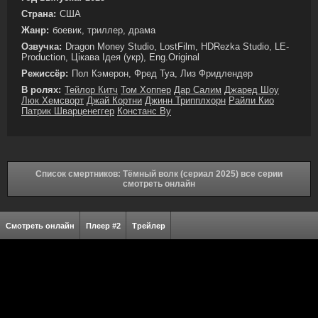
Страна:
США
Жанр:
боевик, триллер, драма
Озвучка:
Dragon Money Studio, LostFilm, HDRezka Studio, LE-
Production, Цікава Ідея (укр), Eng.Original
Режиссёр:
Пол Кэмерон, Фред Туа, Лиз Фридлендер
В ролях:
Тейлор Китч
Том Хоппер
Дар Салим
Джаред Шоу
Люк Хемсворт
Джай Кортни
Джинн Трипплхорн
Райли Кио
Патрик Шварценеггер
Констанс Ву
Список смертников: Тёмный волк (сериал 2025) все серии
смотреть онлайн
Смотреть онлайн
Плеер #2
Трейлер