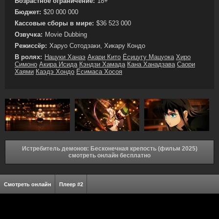
Возрастное ограничение:
18+
Бюджет:
$20 000 000
Кассовые сборы в мире:
$36 523 000
Озвучка:
Movie Dubbing
Режиссёр:
Харуо Сотодзаки, Хикару Кондо
В ролях:
Нацуки Ханаэ
Акари Кито
Ёсицугу Мацуока
Хиро
Симоно
Акира Исида
Кэндзи Хамада
Кана Ханадзава
Саори
Хаями
Каэдэ Хондо
Ёсимаса Хосоя
Истребитель демонов: Бесконечная крепость (фильм 2025)
смотреть онлайн бесплатно
Смотреть онлайн
Плеер #2