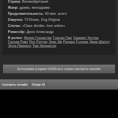
Страна:
Великобритания
Жанр:
драма, мелодрама
Продолжительность:
60 мин. всего
Озвучка:
TVShows, Eng.Original
Слоган:
«Class divides, love unites»
Режиссёр:
Джон Александр
В ролях:
Филип Гленистер
Тэмсин Грег
Харриет Уолтер
Саския Ривз
Пол Риттер
Элис Ив
Ричард Гулдинг
Джек Шаллу
Элла Пернелл
Том Уилкинсон
Белгравия (сериал 2020) все серии смотреть онлайн
Смотреть онлайн
Плеер #2