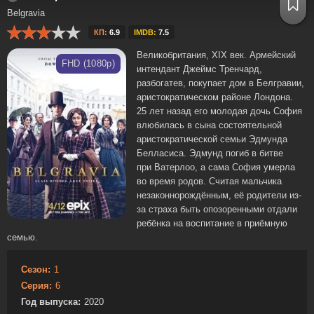
Belgravia
КП:
6.9
IMDB:
7.5
Великобритания, XIX век. Армейский
FHD (1080p)
интендант Джеймс Тренчард,
разбогатев, покупает дом в Белгравии,
аристократическом районе Лондона.
25 лет назад его молодая дочь София
влюбилась в сына состоятельной
аристократической семьи Эдмунда
Белласиса. Эдмунд погиб в битве
при Ватерлоо, а сама София умерла
во время родов. Считая мальчика
незаконнорождённым, её родители из-
за страха быть опозоренными отдали
ребёнка на воспитание в приёмную
семью.
Сезон:
1
Серия:
6
Год выпуска:
2020