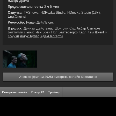
Жанр:
драма
Продолжительность:
2 ч 5 мин
Озвучка:
TVShows, HDRezka Studio, HDrezka Studio (18+),
Eng.Original
Режиссёр:
Ронан Дэй-Льюис
В ролях:
Дэниэл Дэй-Льюис
Шон Бин
Сид Акбар
Сэмюэл
Боттомли
Льюис Иэн Брэй
Пол Баттерворф
Карл Кэм
ДжейПи
Конуэй
Ангус Купер
Адам Фогерти
Анемон (фильм 2025) смотреть онлайн бесплатно
Смотреть онлайн
Плеер #2
Трейлер