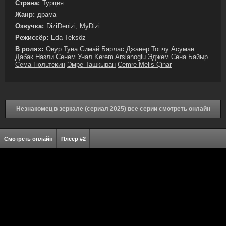
Страна:
Турция
Жанр:
драма
Озвучка:
DiziDenizi, MyDizi
Режиссёр:
Eda Teksöz
В ролях:
Онур Туна
Симай Барлас
Джанер Топчу
Асуман
Дабак
Назли Сенем Унал
Kerem Arslanoglu
Эджем Сена Байыр
Сема Гюльтекин
Эмре Ташкыран
Cemre Melis Çinar
Незнакомец в зеркале (сериал 2025) все серии смотреть онлайн
Смотреть онлайн
Плеер #2