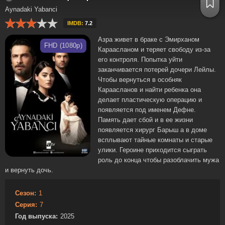
Aynadaki Yabanci
IMDB:
7.2
Азра живет в браке с Эмирханом
FHD (1080p)
Караасланом и теряет свободу из-за
его контроля. Попытка уйти
заканчивается потерей дочери Лейлы.
Чтобы вернуться в особняк
Караасланов и найти ребенка она
делает пластическую операцию и
появляется под именем Дефне.
Память дает сбой и в ее жизни
появляется хирург Барыш а в доме
всплывают тайные комнаты и старые
улики. Героине приходится сыграть
роль до конца чтобы разоблачить мужа
и вернуть дочь.
Сезон:
1
Серия:
7
Год выпуска:
2025