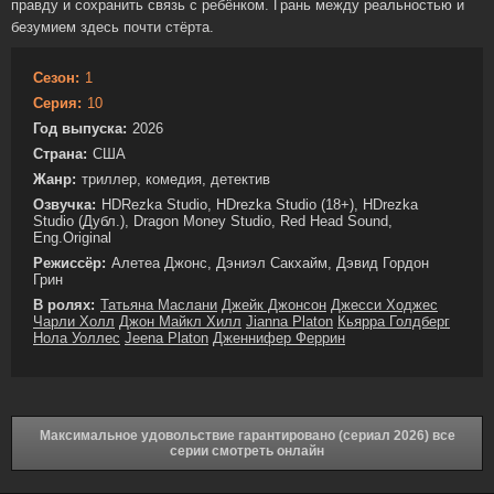
правду и сохранить связь с ребёнком. Грань между реальностью и
безумием здесь почти стёрта.
Сезон:
1
Серия:
10
Год выпуска:
2026
Страна:
США
Жанр:
триллер, комедия, детектив
Озвучка:
HDRezka Studio, HDrezka Studio (18+), HDrezka
Studio (Дубл.), Dragon Money Studio, Red Head Sound,
Eng.Original
Режиссёр:
Алетеа Джонс, Дэниэл Сакхайм, Дэвид Гордон
Грин
В ролях:
Татьяна Маслани
Джейк Джонсон
Джесси Ходжес
Чарли Холл
Джон Майкл Хилл
Jianna Platon
Кьярра Голдберг
Нола Уоллес
Jeena Platon
Дженнифер Феррин
Максимальное удовольствие гарантировано (сериал 2026) все
серии смотреть онлайн