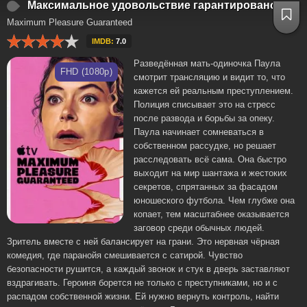
Максимальное удовольствие гарантировано
Maximum Pleasure Guaranteed
IMDB:
7.0
Разведённая мать-одиночка Паула
FHD (1080p)
смотрит трансляцию и видит то, что
кажется ей реальным преступлением.
Полиция списывает это на стресс
после развода и борьбы за опеку.
Паула начинает сомневаться в
собственном рассудке, но решает
расследовать всё сама. Она быстро
выходит на мир шантажа и жестоких
секретов, спрятанных за фасадом
юношеского футбола. Чем глубже она
копает, тем масштабнее оказывается
заговор среди обычных людей.
Зритель вместе с ней балансирует на грани. Это нервная чёрная
комедия, где паранойя смешивается с сатирой. Чувство
безопасности рушится, а каждый звонок и стук в дверь заставляют
вздрагивать. Героиня борется не только с преступниками, но и с
распадом собственной жизни. Ей нужно вернуть контроль, найти