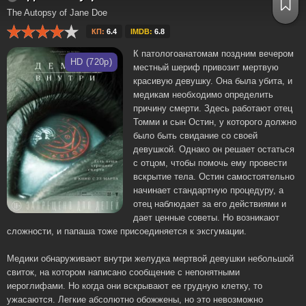
The Autopsy of Jane Doe
КП:
6.4
IMDB:
6.8
К патологоанатомам поздним вечером
HD (720p)
местный шериф привозит мертвую
красивую девушку. Она была убита, и
медикам необходимо определить
причину смерти. Здесь работают отец
Томми и сын Остин, у которого должно
было быть свидание со своей
девушкой. Однако он решает остаться
с отцом, чтобы помочь ему провести
вскрытие тела. Остин самостоятельно
начинает стандартную процедуру, а
отец наблюдает за его действиями и
дает ценные советы. Но возникают
сложности, и папаша тоже присоединяется к эксгумации.
Медики обнаруживают внутри желудка мертвой девушки небольшой
свиток, на котором написано сообщение с непонятными
иероглифами. Но когда они вскрывают ее грудную клетку, то
ужасаются. Легкие абсолютно обожжены, но это невозможно