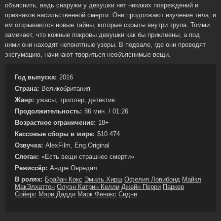
объяснить, ведь снаружи у девушки нет никаких повреждений и
признаков насильственной смерти. Они продолжают изучение тела, и
им открываются новые тайны, которые скрыты внутри трупа. Томми
замечает, что кожные покровы девушки как бы приклеены, а под
ними они находят непонятные узоры. В подвале, где они проводят
эксгумацию, начинают твориться необъяснимые вещи.
Год выпуска:
2016
Страна:
Великобритания
Жанр:
ужасы, триллер, детектив
Продолжительность:
86 мин. / 01:26
Возрастное ограничение:
18+
Кассовые сборы в мире:
$10 474
Озвучка:
AlexFilm, Eng.Original
Слоган:
«Есть вещи страшнее смерти»
Режиссёр:
Андре Овредал
В ролях:
Брайан Кокс
Эмиль Хирш
Офелия Ловибонд
Майкл
МакЭлхаттон
Олуэн Катрин Келли
Джейн Перри
Паркер
Сойерс
Мэри Дадди
Марк Феникс
Сидни