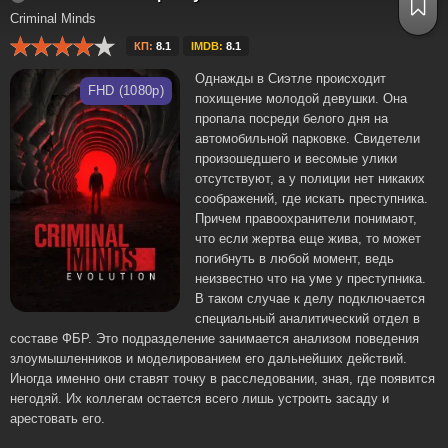
Criminal Minds
КП:
8.1
IMDB:
8.1
Однажды в Сиэтле происходит
FHD (1080p)
похищение молодой девушки. Она
пропала посреди белого дня на
автомобильной парковке. Свидетели
произошедшего и весомые улики
отсутствуют, а у полиции нет никаких
соображений, где искать преступника.
Причем правоохранители понимают,
что если жертва еще жива, то может
погибнуть в любой момент, ведь
неизвестно что на уме у преступника.
В таком случае к делу подключается
специальный аналитический отдел в
составе ФБР. Это подразделение занимается анализом поведения
злоумышленников и моделированием его дальнейших действий.
Иногда именно они ставят точку в расследовании, зная, где появится
негодяй. Их коллегам остается всего лишь устроить засаду и
арестовать его.