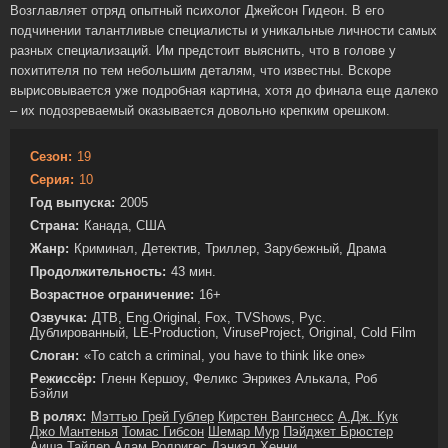
Возглавляет отряд опытный психолог Джейсон Гидеон. В его
подчинении талантливые специалисты и уникальные личности самых
разных специализаций. Им предстоит выяснить, что в голове у
похитителя по тем небольшим деталям, что известны. Вскоре
вырисовывается уже подробная картина, хотя до финала еще далеко
– их подозреваемый оказывается довольно крепким орешком.
Сезон:
19
Серия:
10
Год выпуска:
2005
Страна:
Канада, США
Жанр:
Криминал, Детектив, Триллер, Зарубежный, Драма
Продолжительность:
43 мин.
Возрастное ограничение:
16+
Озвучка:
ДТВ, Eng.Original, Fox, TVShows, Рус.
Дублированный, LE-Production, ViruseProject, Original, Cold Film
Слоган:
«To catch a criminal, you have to think like one»
Режиссёр:
Гленн Кершоу, Феликс Энрикез Алькала, Роб
Бэйли
В ролях:
Мэттью Грей Гублер
Кирстен Вангснесс
А.Дж. Кук
Джо Мантенья
Томас Гибсон
Шемар Мур
Пэйджет Брюстер
Аиша Тайлер
Адам Родригес
Дэниэл Хенни