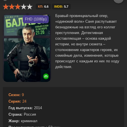
КП:
6.6
IMDB:
5.7
Бравый провинциальный опер,
FHD (1080p)
«одинокий волк» Саня распутывает
безнадежные на взгляд его коллег
преступления. Детективная
составляющая – основа каждой
истории, но внутри сюжета –
столкновение характеров героев, их
семейные дела, изменения, которые
происходят с каждым из них по ходу
действия.
Сезон:
9
Серия:
24
Год выпуска:
2014
Страна:
Россия
Жанр:
криминал