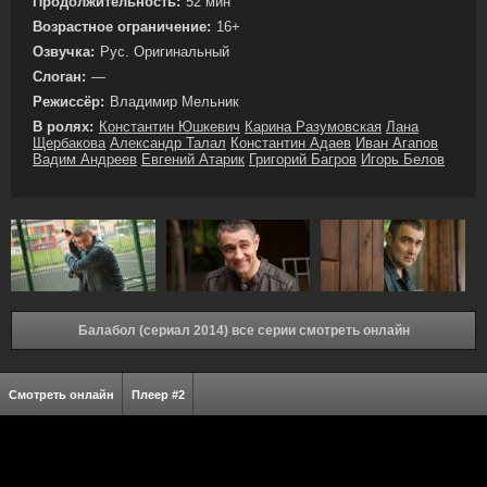
Продолжительность:
52 мин
Возрастное ограничение:
16+
Озвучка:
Рус. Оригинальный
Слоган:
—
Режиссёр:
Владимир Мельник
В ролях:
Константин Юшкевич
Карина Разумовская
Лана
Щербакова
Александр Талал
Константин Адаев
Иван Агапов
Вадим Андреев
Евгений Атарик
Григорий Багров
Игорь Белов
Балабол (сериал 2014) все серии смотреть онлайн
Смотреть онлайн
Плеер #2