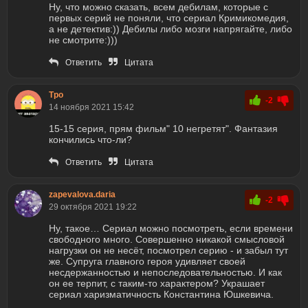
Ну, что можно сказать, всем дебилам, которые с
первых серий не поняли, что сериал Кримикомедия,
а не детектив:)) Дебилы либо мозги напрягайте, либо
не смотрите:)))
Ответить
Цитата
Тро
-2
14 ноября 2021 15:42
15-15 ceрия, прям фильм" 10 негретят". Фантазия
кончились что-ли?
Ответить
Цитата
zapevalova.daria
-2
29 октября 2021 19:22
Ну, такое… Сериал можно посмотреть, если времени
свободного много. Совершенно никакой смысловой
нагрузки он не несёт, посмотрел серию - и забыл тут
же. Супруга главного героя удивляет своей
несдержанностью и непоследовательностью. И как
он ее терпит, с таким-то характером? Украшает
сериал харизматичность Константина Юшкевича.