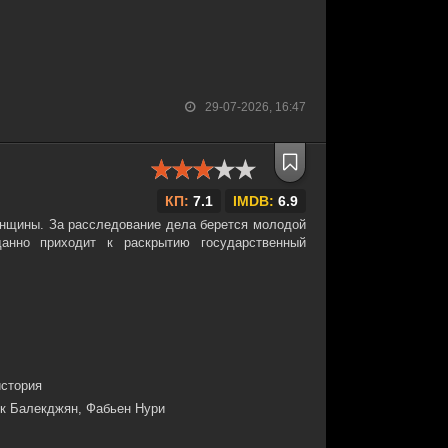
29-07-2026, 16:47
КП:
7.1
IMDB:
6.9
енщины. За расследование дела берется молодой
анно приходит к раскрытию государственный
история
к Балекджян, Фабьен Нури