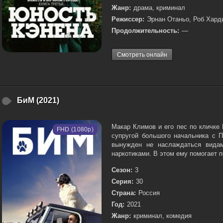
Жанр:
драма, криминал
Режиссер:
Эрнан Отаньо, Роб Хард
Продолжительность:
—
Смотреть онлайн
БиМ (2021)
Макар Климов и его пес по кличке 
FHD (1080p)
супругой большого начальника с П
вынужден не наслаждаться видам
наркотиками. В этом ему помогает пё
Сезон:
3
Серия:
30
Страна:
Россия
Год:
2021
Жанр:
криминал, комедия