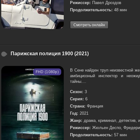
Режиссер:
Павел Дроздов
Продолжительность:
48 мин
Смотреть онлайн
Парижская полиция 1900 (2021)
В Сене найден труп неизвестной ж
FHD (1080p)
амбициозный инспектор и неожид
тайны....
Сезон:
3
Серия:
6
Страна:
Франция
Год:
2021
Жанр:
драма, криминал, детектив, 
Режиссер:
Жюльен Деспо, Фредери
Продолжительность:
57 мин