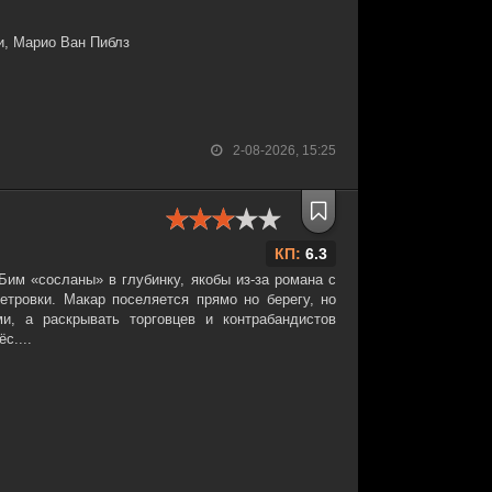
и, Марио Ван Пиблз
2-08-2026, 15:25
КП:
6.3
Бим «сосланы» в глубинку, якобы из-за романа с
етровки. Макар поселяется прямо но берегу, но
и, а раскрывать торговцев и контрабандистов
с....