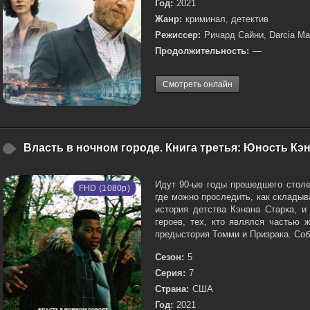
Год:
2021
Жанр:
криминал, детектив
Режиссер:
Ричард Сайни, Darcia Mar
Продолжительность:
—
Смотреть онлайн
Власть в ночном городе. Книга третья: Юность Кэн
Идут 90-ые годы прошедшего столе
FHD (1080p)
где можно проследить, как склады
история детства Кэнана Старка, и
героев, тех, кто являлся частью 
предыстория Томми и Призрака. Соб
Сезон:
5
Серия:
7
Страна:
США
Год:
2021