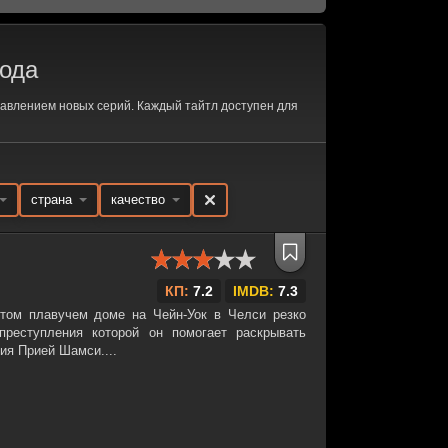
ода
авлением новых серий. Каждый тайтл доступен для
:
страна
качество
КП:
7.2
IMDB:
7.3
итом плавучем доме на Чейн-Уок в Челси резко
 преступления которой он помогает раскрывать
ия Прией Шамси....