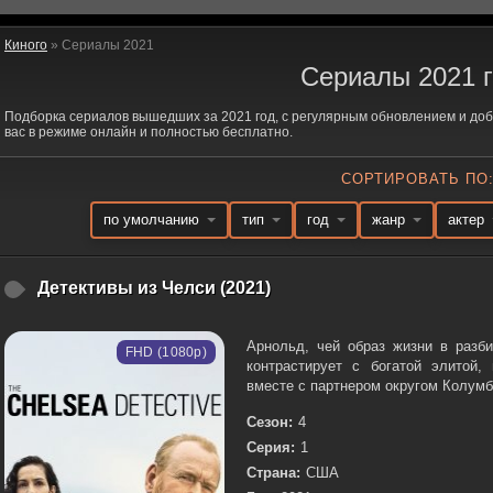
Киного
» Сериалы 2021
Сериалы 2021 г
Подборка сериалов вышедших за 2021 год, с регулярным обновлением и доб
вас в режиме онлайн и полностью бесплатно.
СОРТИРОВАТЬ ПО
по умолчанию
тип
год
жанр
актер
Детективы из Челси (2021)
Арнольд, чей образ жизни в разб
FHD (1080p)
контрастирует с богатой элитой,
вместе с партнером округом Колумб
Сезон:
4
Серия:
1
Страна:
США