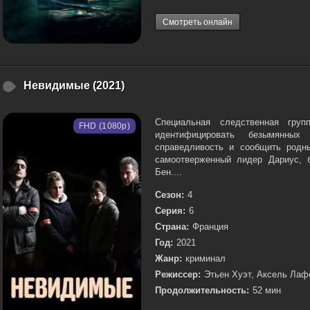
Смотреть онлайн
Невидимые (2021)
Специальная следственная гру
FHD (1080p)
идентифицировать безымянных
справедливость и сообщить родн
самоотверженный лидер Дариус, б
Бен....
Сезон:
4
Серия:
6
Страна:
Франция
Год:
2021
Жанр:
криминал
Режиссер:
Этьен Хуэт, Аксель Лафо
Продолжительность:
52 мин