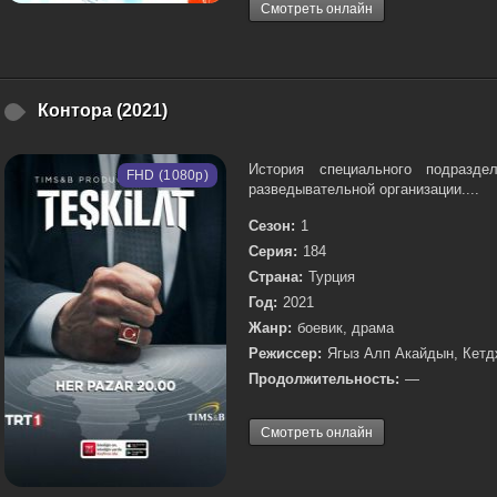
Смотреть онлайн
Контора (2021)
История специального подразде
FHD (1080p)
разведывательной организации....
Сезон:
1
Серия:
184
Страна:
Турция
Год:
2021
Жанр:
боевик, драма
Режиссер:
Ягыз Алп Акайдын, Кетд
Продолжительность:
—
Смотреть онлайн