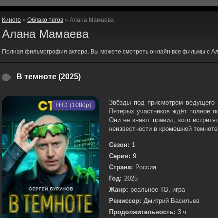
Киного
»
Облако тегов
» Алана Мамаева
Алана Мамаева
Полная фильмография актера. Вы можете смотреть онлайн все фильмы с А
В темноте (2025)
Звёзды под присмотром ведущего п
FHD (1080p)
Пятерых участников ждёт полное п
Они не знают правил, кого встретя
неизвестности в кромешной темноте.
Сезон:
1
Серия:
9
Страна:
Россия
Год:
2025
Жанр:
реальное ТВ, игра
Режиссер:
Дмитрий Васильев
Продолжительность:
3 ч