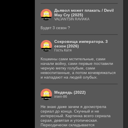
Дьявол может плакать / Devil
May Cry (2025)
VALIANTSIN RAVIAKA
Будет 3 сезон ?
Сокровища императора. 3
сезон (2026)
Гость Катя
Кошкины сами мстительные, сами
начали войну, сами первые поставили
черную метку голубым, сами
невоспитанные, а потом кочевряжаться
и нападают на людей олубых.
Медведь (2022)
irsen-86
Не знаю даже зачем я досмотрела
сериал до конца. Скучный и не
интересный. Картинка всего сериала
серая, девятая и утопическая.
Переодически складывается