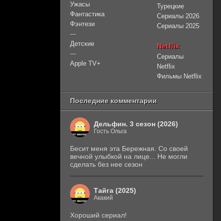
Ужасы
Турецкие
Фантастика
Сериалы 2026
Фэнтези
Сериалы 2025
—
Детские
Netflix
—
Сериалы
Apple TV+
Netflix
Фильмы Netflix
Последние комментарии
Дельфин. 3 сезон (2026)
Гость Ольга
Бесит меня эта Бережная. Со своей
вечной улыбкой на лице... Не могли
сделать без нее сезон
Тайга (2025)
Акакий
Хороший сериал!