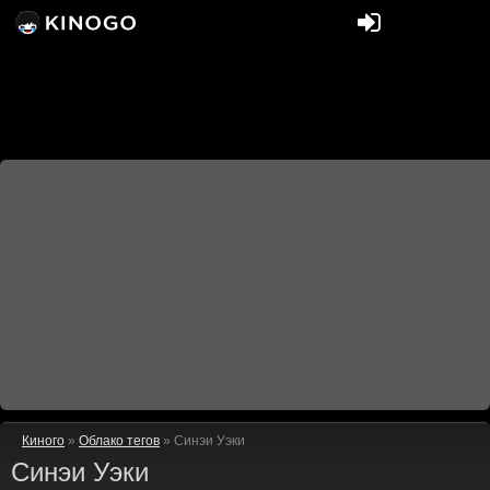
Киного
»
Облако тегов
» Синэи Уэки
Синэи Уэки