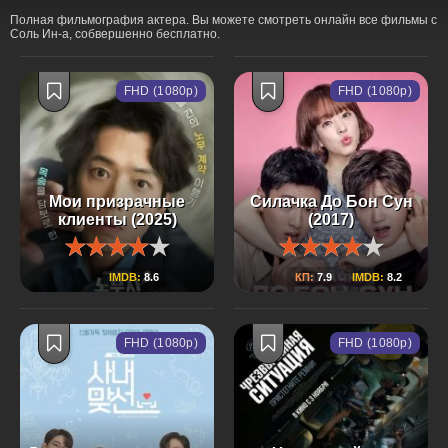
Полная фильмография актера. Вы можете смотреть онлайн все фильмы с
Соль Ин-а, собвершенно бесплатно.
FHD (1080p)
FHD (1080p)
Мои призрачные
Силачка До Бон Сун
клиенты (2025)
(2017)
IMDB:
8.6
КП:
7.9
IMDB:
8.2
FHD (1080p)
FHD (1080p)