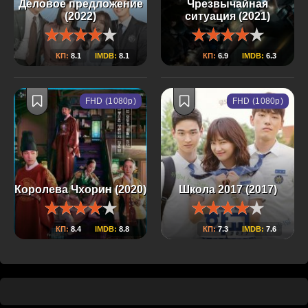
Деловое предложение
Чрезвычайная
(2022)
ситуация (2021)
КП:
8.1
IMDB:
8.1
КП:
6.9
IMDB:
6.3
FHD (1080p)
FHD (1080p)
Королева Чхорин (2020)
Школа 2017 (2017)
КП:
8.4
IMDB:
8.8
КП:
7.3
IMDB:
7.6