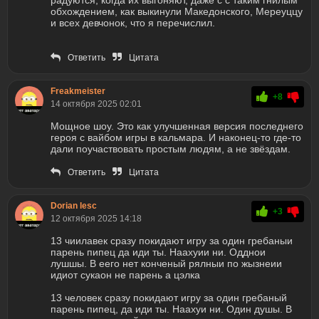
радуются, когда их выгоняют, даже с с таким гнилым
обхождением, как выкинули Македонского, Мереуццу
и всех девчонок, что я перечислил.
Ответить
Цитата
Freakmeister
+8
14 октября 2025 02:01
Мощное шоу. Это как улучшенная версия последнего
героя с вайбом игры в кальмара. И наконец-то где-то
дали поучаствовать простым людям, а не звёздам.
Ответить
Цитата
Dorian lesc
+3
12 октября 2025 14:18
13 чиилавек сразу покидают игру за один гребаныи
парень пипец да иди ты. Наахуии ни. Одднои
лушшы. В еего нет конченый рялныи по жызнеии
идиот сукаон не парень а цэлка
13 человек сразу покидают игру за один гребаный
парень пипец, да иди ты. Наахуи ни. Один душы. В