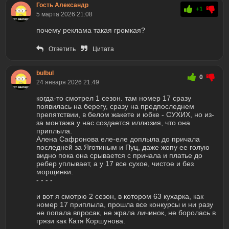
Гость Александр
+1
5 марта 2026 21:08
почему реклама такая громкая?
Ответить
Цитата
bulbul
0
24 января 2026 21:49
когда-то смотрел 1 сезон. там номер 17 сразу
появилась на берегу, сразу на предпоследнем
препятствии, в белом жакете и юбке - СУХИХ, но из-
за монтажа у нас создается иллюзия, что она
приплыла.
Алена Сафронова еле-еле доплыла до причала
последней за Яготиным и Пуц, даже жопу ее голую
видно пока она срывается с причала и платье до
ребер уплывает, а у 17 все сухое, чистое и без
морщинки.
- - - -
и вот я смотрю 2 сезон, в котором 63 кухарка, как
номер 17 приплыла, прошла все конкурсы и ни разу
не попала впросак, не жрала личинок, не боролась в
грязи как Катя Коршунова.