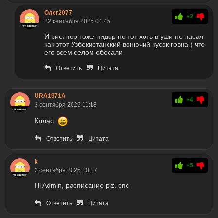
Олег2077
+2
22 сентября 2025 04:45
И риелтор тоже пидор но тот хоть в уши не насал
как этот Узбекистанский вонючий кусок говна ) что
его всем селом обосали
Ответить
Цитата
URA1971A
+4
2 сентября 2025 11:18
Кллас
Ответить
Цитата
k
+5
2 сентября 2025 10:17
Hi Admin, расписание plz. спс
Ответить
Цитата