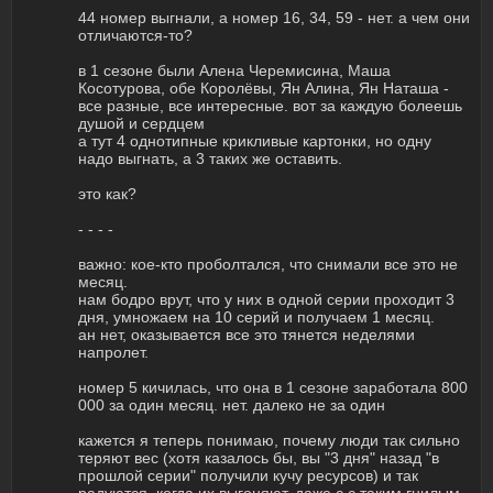
44 номер выгнали, а номер 16, 34, 59 - нет. а чем они
отличаются-то?
в 1 сезоне были Алена Черемисина, Маша
Косотурова, обе Королёвы, Ян Алина, Ян Наташа -
все разные, все интересные. вот за каждую болеешь
душой и сердцем
а тут 4 однотипные крикливые картонки, но одну
надо выгнать, а 3 таких же оставить.
это как?
- - - -
важно: кое-кто проболтался, что снимали все это не
месяц.
нам бодро врут, что у них в одной серии проходит 3
дня, умножаем на 10 серий и получаем 1 месяц.
ан нет, оказывается все это тянется неделями
напролет.
номер 5 кичилась, что она в 1 сезоне заработала 800
000 за один месяц. нет. далеко не за один
кажется я теперь понимаю, почему люди так сильно
теряют вес (хотя казалось бы, вы "3 дня" назад "в
прошлой серии" получили кучу ресурсов) и так