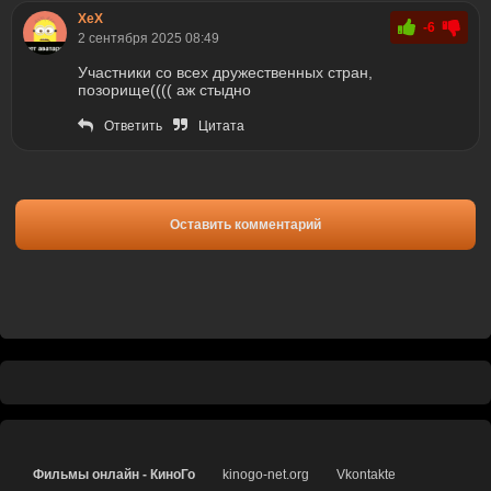
ХеХ
-6
2 сентября 2025 08:49
Участники со всех дружественных стран,
позорище(((( аж стыдно
Ответить
Цитата
Оставить комментарий
Фильмы онлайн - КиноГо
kinogo-net.org
Vkontakte