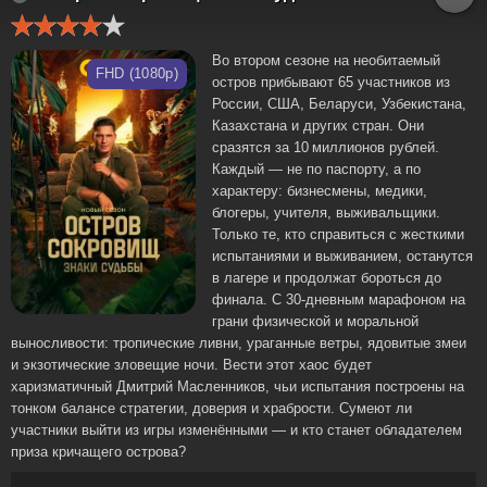
Во втором сезоне на необитаемый
FHD (1080p)
остров прибывают 65 участников из
России, США, Беларуси, Узбекистана,
Казахстана и других стран. Они
сразятся за 10 миллионов рублей.
Каждый — не по паспорту, а по
характеру: бизнесмены, медики,
блогеры, учителя, выживальщики.
Только те, кто справиться с жесткими
испытаниями и выживанием, останутся
в лагере и продолжат бороться до
финала. С 30-дневным марафоном на
грани физической и моральной
выносливости: тропические ливни, ураганные ветры, ядовитые змеи
и экзотические зловещие ночи. Вести этот хаос будет
харизматичный Дмитрий Масленников, чьи испытания построены на
тонком балансе стратегии, доверия и храбрости. Сумеют ли
участники выйти из игры изменёнными — и кто станет обладателем
приза кричащего острова?