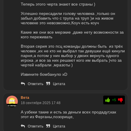
Теперь этого черта знают все страны )
Успешно пересадили голову человека ,только он
забыл добавить что с трупа на труп )и на живом
человеке это невозможно,Коуч есть коуч
Какие же они все мерзкие ,даже нету возможности за
кого переживать
Вторая серия это псц команды должны быть из трёх
человек ,их не кто не выбрал так девушки ещё кинули
парня,а потом у них выбор у двоих вернуть одного
игрока ,и все за них решают кого им выбрать )что за
чертей набрали ,мразоты )
Извините бомбануло xD
Ответить
Цитата
Вета
+5
18 сентября 2025 17:48
А узбеки такие и есть за деньги всех продадут,как
этот из Ферганы,позорище,
Ответить
Цитата