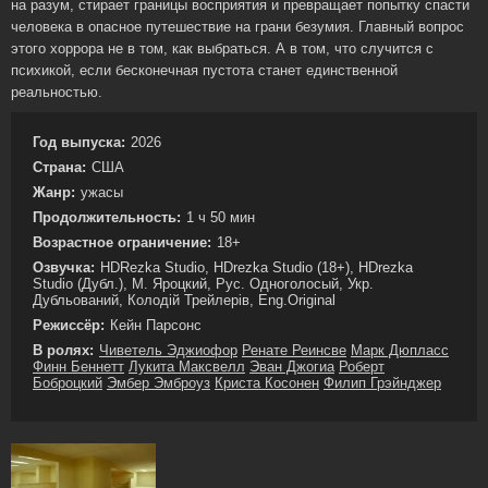
на разум, стирает границы восприятия и превращает попытку спасти
человека в опасное путешествие на грани безумия. Главный вопрос
этого хоррора не в том, как выбраться. А в том, что случится с
психикой, если бесконечная пустота станет единственной
реальностью.
Год выпуска:
2026
Страна:
США
Жанр:
ужасы
Продолжительность:
1 ч 50 мин
Возрастное ограничение:
18+
Озвучка:
HDRezka Studio, HDrezka Studio (18+), HDrezka
Studio (Дубл.), М. Яроцкий, Рус. Одноголосый, Укр.
Дубльований, Колодій Трейлерів, Eng.Original
Режиссёр:
Кейн Парсонс
В ролях:
Чиветель Эджиофор
Ренате Реинсве
Марк Дюпласс
Финн Беннетт
Лукита Максвелл
Эван Джогиа
Роберт
Боброцкий
Эмбер Эмброуз
Криста Косонен
Филип Грэйнджер