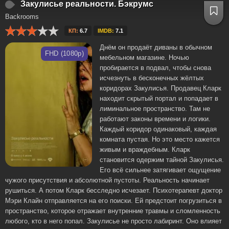
Закулисье реальности. Бэкрумс
Backrooms
КП:
6.7
IMDB:
7.1
Днём он продаёт диваны в обычном
FHD (1080p)
мебельном магазине. Ночью
пробирается в подвал, чтобы снова
исчезнуть в бесконечных жёлтых
коридорах Закулисья. Продавец Кларк
находит скрытый портал и попадает в
лиминальное пространство. Там не
работают законы времени и логики.
Каждый коридор одинаковый, каждая
комната пустая. Но это место кажется
живым и враждебным. Кларк
становится одержим тайной Закулисья.
Его всё сильнее затягивает ощущение
чужого присутствия и абсолютной пустоты. Реальность начинает
рушиться. А потом Кларк бесследно исчезает. Психотерапевт доктор
Мэри Клайн отправляется на его поиски. Ей предстоит погрузиться в
пространство, которое отражает внутренние травмы и сломленность
любого, кто в него попал. Закулисье не просто лабиринт. Оно влияет