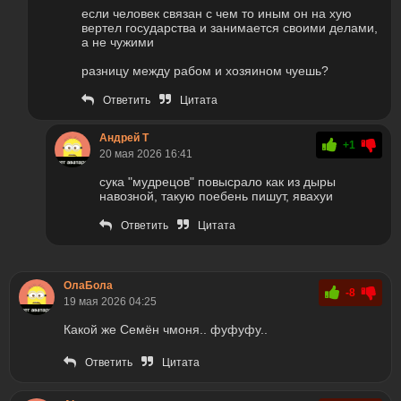
если человек связан с чем то иным он на хую
вертел государства и занимается своими делами,
а не чужими
разницу между рабом и хозяином чуешь?
Ответить
Цитата
Андрей Т
+1
20 мая 2026 16:41
сука "мудрецов" повысрало как из дыры
навозной, такую поебень пишут, явахуи
Ответить
Цитата
ОлаБола
-8
19 мая 2026 04:25
Какой же Семён чмоня.. фуфуфу..
Ответить
Цитата