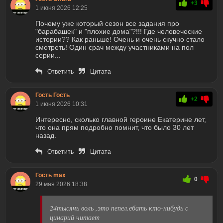
+3
1 июня 2026 12:25
Почему уже который сезон все задания про
"барабашек" и "плохие дома"?!!! Где человеческие
истории?? Как раньше! Очень и очень скучно стало
смотреть! Один срач между участниками на пол
серии...
Ответить
Цитата
Гость Гость
+2
1 июня 2026 10:31
Интересно, сколько главной героине Екатерине лет,
что она прям подробно помнит, что было 30 лет
назад.
Ответить
Цитата
Гость max
0
29 мая 2026 18:38
24тысячь воль ,это пепел.ебать кто-нибудь с
цинарий читает