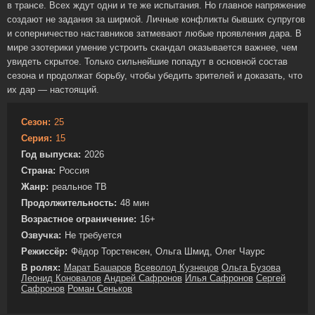
в трансе. Всех ждут одни и те же испытания. Но главное напряжение
создают не задания за ширмой. Личные конфликты бывших супругов
и соперничество наставников затмевают любые проявления дара. В
мире эзотерики умение устроить скандал оказывается важнее, чем
увидеть скрытое. Только сильнейшие попадут в основной состав
сезона и продолжат борьбу, чтобы убедить зрителей и доказать, что
их дар — настоящий.
Сезон:
25
Серия:
15
Год выпуска:
2026
Страна:
Россия
Жанр:
реальное ТВ
Продолжительность:
48 мин
Возрастное ограничение:
16+
Озвучка:
Не требуется
Режиссёр:
Фёдор Торстенсен, Ольга Шмид, Олег Чаурс
В ролях:
Марат Башаров
Всеволод Кузнецов
Ольга Бузова
Леонид Коновалов
Андрей Сафронов
Илья Сафронов
Сергей
Сафронов
Роман Сеньков