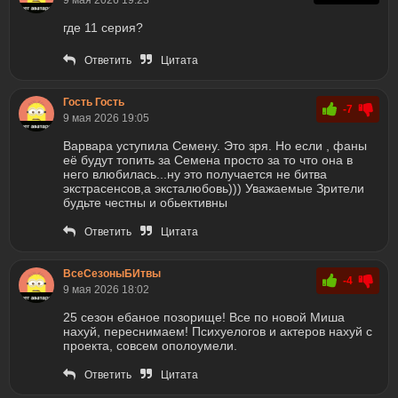
9 мая 2026 19:23
где 11 серия?
Ответить
Цитата
Гость Гость
-7
9 мая 2026 19:05
Варвара уступила Семену. Это зря. Но если , фаны
её будут топить за Семена просто за то что она в
него влюбилась...ну это получается не битва
экстрасенсов,а эксталюбовь))) Уважаемые Зрители
будьте честны и обьективны
Ответить
Цитата
ВсеСезоныБИтвы
-4
9 мая 2026 18:02
25 сезон ебаное позорище! Все по новой Миша
нахуй, переснимаем! Психуелогов и актеров нахуй с
проекта, совсем ополоумели.
Ответить
Цитата