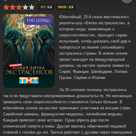
КП:
5.5
IMDB:
3.9
Юбилейный, 25-й сезон мистического
FHD (1080p)
реалити-шоу «Битва экстрасенсов», в
котором люди, заявляющие о
сверхспособностях, проходят серию
испытаний, чтобы доказать свой дар и
побороться за звание сильнейшего
экстрасенса страны. В новом сезоне
проект выходит на международный
уровень: на кастинг пришли заявки из
Сирии, Франции, Швейцарии, Латвии,
Грузии, Сербии и Италии.
За 25 сезонов телешоу экстрасенсы
так и не представили неопровержимых доказательств. Но желающих
проверить свои сверхспособности становится только больше. В
юбилейном сезоне на кастинг приезжают участники из восьми стран.
Сирийские шаманы, французские медиумы, латвийские ведьмы.
Каждый привозит свою историю. Одна обрела дар после
клинической смерти и комы. Другая явилась обмотанной пищевой
плёнкой с головы до ног. Третья работает с духами через помощника