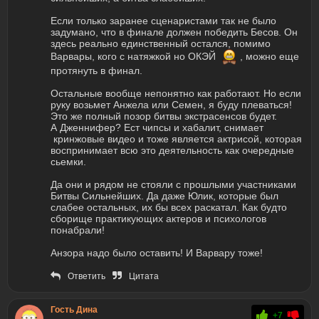
Если только заранее сценаристами так не было
задумано, что в финале должен победить Бесов. Он
здесь реально единственный остался, помимо
Варвары, кого с натяжкой но ОКЭЙ
, можно еще
протянуть в финал.
Остальные вообще непонятно как работают. Но если
руку возьмет Анжела или Семен, я буду плеваться!
Это же полный позор битвы экстрасенсов будет.
А Дженнифер? Ест чипсы и хабалит, снимает
кринжовые видео и тоже является актрисой, которая
воспринимает всю это деятельность как очередные
сьемки.
Да они и рядом не стояли с прошлыми участниками
Битвы Сильнейших. Да даже Юлик, которые был
слабее остальных, их бы всех раскатал. Как будто
сборище практикующих актеров и психологов
понабрали!
Анзора надо было оставить! И Варвару тоже!
Ответить
Цитата
Гость Дина
+7