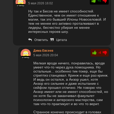
+5
5 мая 2026 16:02
Ну так и Бесов не имеет способностей.
Единственное, чем он имеет отношение к
магии, так это бывший Илоны Новоселовой. И
тем не менее его активно проталкивают в
лидеры, бесчестно убирая не менее
интересных героев шоу.
Ответить
Цитата
Дима Евсеев
-4
5 мая 2026 20:04
Мелкая вроде ничего, понравилась, вроде
умеет что-то через духа помощника. Но
остальные... особенно тик-токер, еще бы
стриптиз станцевал. Кринж и еще раз кринж.
И ведь он остался, а Анзор ушел, хотя
Анзор его сильнее и даже испытание с
сейфом прошел отлично. Не говорю что
Анзор имеет или не имеет способностей, но
он хотя бы не заканчивал факультет
психологии и актерского мастерства, сам
там что-то практикует и во что то верит.
Странное конечно происходит в головах