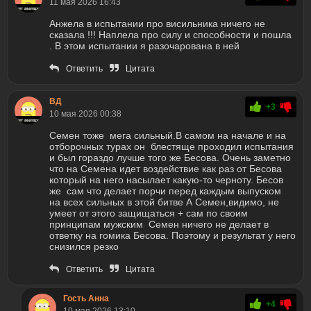
11 мая 2026 16:43
Анжела в испытании про висильника ничего не
сказала !!! Наплела про силу и способности и пошла
. В этом испытании я разочарована в ней
Ответить
Цитата
ВД
+3
10 мая 2026 00:38
Семен тоже мега сильный.В самом на начале и на
отборочных турах он блестяще проходил испытания
и был гораздо лучше того же Бесова. Очень заметно
что на Семена идет воздействие как раз от Бесова
который на него насылает какую-то черноту. Бесов
же сам что делает порчи перед каждым выпуском
на всех сильных в этой битве А Семен,видимо, не
умеет от этого защищаться + сам по своим
принципам мужским Семен ничего не делает в
ответку на гомика Бесова. Поэтому и результат у него
снизился резко
Ответить
Цитата
Гость Анна
+4