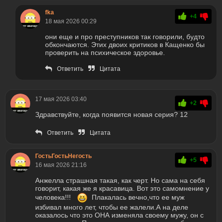
fka
+4
18 мая 2026 00:29
они еще и про преступников так говорили, будто
обкончаются. Этих двоих критиков в Кащенко бы
проверить на психическое здоровье.
Ответить
Цитата
17 мая 2026 03:40
+2
Здравствуйте, когда появится новая серия? 12
Ответить
Цитата
ГостьГостьНегость
+5
16 мая 2026 21:16
Анжелла страшная такая, как черт. Но сама на себя
говорит, какая же я красавица. Вот это самомнение у
человека!!!
Плакалась вечно,что ее муж
избивал много лет, чтобы ее жалели.А на деле
оказалось что это ОНА изменяла своему мужу, он с