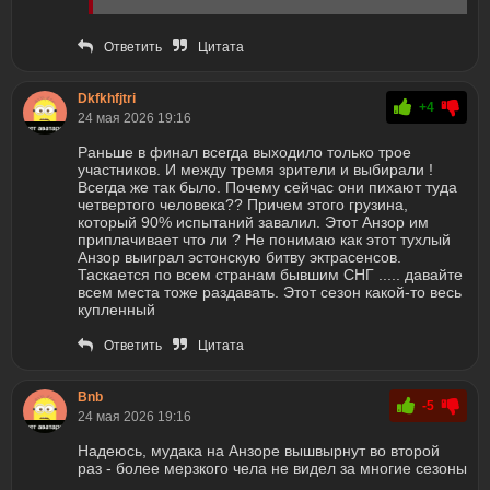
Ответить
Цитата
Dkfkhfjtri
+4
24 мая 2026 19:16
Раньше в финал всегда выходило только трое
участников. И между тремя зрители и выбирали !
Всегда же так было. Почему сейчас они пихают туда
четвертого человека?? Причем этого грузина,
который 90% испытаний завалил. Этот Анзор им
приплачивает что ли ? Не понимаю как этот тухлый
Анзор выиграл эстонскую битву эктрасенсов.
Таскается по всем странам бывшим СНГ ..... давайте
всем места тоже раздавать. Этот сезон какой-то весь
купленный
Ответить
Цитата
Bnb
-5
24 мая 2026 19:16
Надеюсь, мудака на Анзоре вышвырнут во второй
раз - более мерзкого чела не видел за многие сезоны