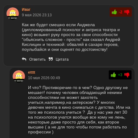
Иваг
-2
9 мая 2026 23:13
Как же будет смешно если Анджела
(дипломированный психолог и актриса театра и
кино) возьмет руку просто за свои способности
"обьяснить сложное - просто" как сказал Андрей
Кислицин и техникой: обваляй в сахаре героев,
поулыбайся и они оценят по достоинству!
Ответить
Цитата
etttt
+3
10 мая 2026 00:49
И что? Противоречие-то в чем? Одно другому не
мешает! почему человек обладающий некими
способностями не может захотеть
учиться,например,на актерском? У многих
девочек мечта в кино сниматься с детства. Или на
того же психолога учиться ? Да у нас уже лет 30
на психологов учатся вообще все кому не лень,
некоторые даже просто для себя, как второе
высшее ( а не для того чтобы потом работать по
профессии )