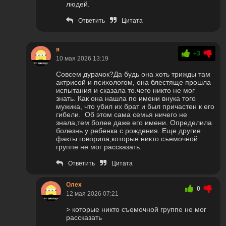
людей.
Ответить
Цитата
я
+3
10 мая 2026 13:19
Совсем дурачок?Да будь она хоть трижды там
актрисой и психологом, она блестяще прошла
испытания и сказала то.чего никто не мог
знать. Как она нашла по имени внука того
мужика, что убил их брат и был причастен к его
гибели. Об этом сама семья ничего не
знала,тем более даже его имени. Определила
болезнь у ребенка с рождения. Еще другие
факты говорила,которые никто съемочной
группе не мог рассказать.
Ответить
Цитата
Олех
0
12 мая 2026 07:21
> которые никто съемочной группе не мог
рассказать