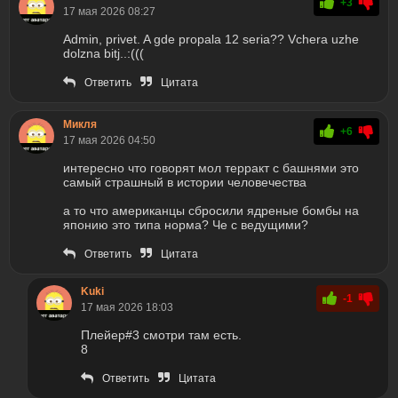
+3
17 мая 2026 08:27
Admin, privet. A gde propala 12 seria?? Vchera uzhe
dolzna bitj..:(((
Ответить
Цитата
Микля
+6
17 мая 2026 04:50
интересно что говорят мол терракт с башнями это
самый страшный в истории человечества
а то что американцы сбросили ядреные бомбы на
японию это типа норма? Че с ведущими?
Ответить
Цитата
Kuki
-1
17 мая 2026 18:03
Плейер#3 смотри там есть.
8
Ответить
Цитата