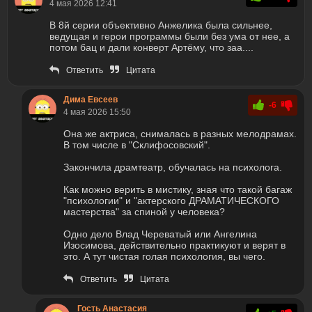
4 мая 2026 12:41
В 8й серии объективно Анжелика была сильнее,
ведущая и герои программы были без ума от нее, а
потом бац и дали конверт Артёму, что заа....
Ответить
Цитата
Дима Евсеев
-6
4 мая 2026 15:50
Она же актриса, снималась в разных мелодрамах.
В том числе в "Склифосовский".
Закончила драмтеатр, обучалась на психолога.
Как можно верить в мистику, зная что такой багаж
"психологии" и "актерского ДРАМАТИЧЕСКОГО
мастерства" за спиной у человека?
Одно дело Влад Череватый или Ангелина
Изосимова, действительно практикуют и верят в
это. А тут чистая голая психология, вы чего.
Ответить
Цитата
Гость Анастасия