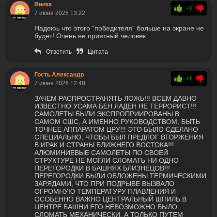
Виика
+1
7 июня 2026 13:22
Надеюь что этого "победителя" больше на экране не
будет! Очень не приятный человек.
Ответить
Цитата
Гость Александр
+1
7 июня 2026 12:48
ЗАЧЕМ РАСПРОСТРАНЯТЬ ЛОЖЬ!!! ВСЕМ ДАВНО
ИЗВЕСТНО УСАМА БЕН ЛАДЕН НЕ ТЕРРОРИСТ!!!
САМОЛЕТЫ БЫЛИ ЭКСПРОПРИИРОВАНЫ В
САМОМ СШС, А ИМЕННО РУКОВОДСТВОМ, БЫТЬ
ТОЧНЕЕ АППАРАТОМ ЦРУ!!! ЭТО БЫЛО СДЕЛАНО
СПЕЦИАЛЬНО, ЧТОБЫ БЫЛ ПРЕДЛОГ ВТОРЖЕНИЯ
В ИРАК И СТРАНЫ БЛИЖНЕГО ВОСТОКА!!!
АЛЮМИНИЕВЫЕ САМОЛЕТЫ ПО СВОЕЙ
СТРУКТУРЕ НЕ МОГЛИ СЛОМАТЬ НИ ОДНО
ПЕРЕГОРОДКИ В БАШНЯХ БЛИЗНЕЦОВ!!!
ПЕРЕГОРОДКИ БЫЛИ ОБЛОЖЕНЫ ТЕРМИЧЕСКИМИ
ЗАРЯДАМИ, ЧТО ПРИ ПОДРЫВЕ ВЫЗВАЛО
ОГРОМНУЮ ТЕМПЕРАТУРУ ПЛАВЛЕНИЯ И
ОСОБЕННО ВАЖНО ЦЕНТРАЛЬНЫЙ ШПИЛЬ В
ЦЕНТРЕ БАШНИ ЕГО НЕВОЗМОЖНО БЫЛО
СЛОМАТЬ МЕХАНИЧЕСКИ. А ТОЛЬКО ПУТЕМ