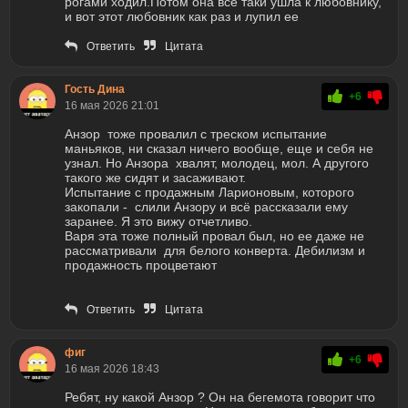
рогами ходил.Потом она все таки ушла к любовнику,
и вот этот любовник как раз и лупил ее
Ответить
Цитата
Гость Дина
+6
16 мая 2026 21:01
Анзор тоже провалил с треском испытание
маньяков, ни сказал ничего вообще, еще и себя не
узнал. Но Анзора хвалят, молодец, мол. А другого
такого же сидят и засаживают.
Испытание с продажным Ларионовым, которого
закопали - слили Анзору и всё рассказали ему
заранее. Я это вижу отчетливо.
Варя эта тоже полный провал был, но ее даже не
рассматривали для белого конверта. Дебилизм и
продажность процветают
Ответить
Цитата
фиг
+6
16 мая 2026 18:43
Ребят, ну какой Анзор ? Он на бегемота говорит что