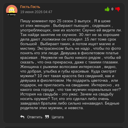
Гость Гость
0
19 июня 2026 04:47
Пишу коммент про 25 сезон 3 выпуск . Я в шоке
от этих женщин . Выбирают пьющих , сидевших ,
употребляющих, они их колотят. Скучно ей видите ли.
Так найди занятие не скучное. 30 лет не за хорошие
дела дают ,полжизни он отсидел .15 лет тоже срок
большой . Выбирает таких, а потом ищет магию и
мистику. Экстрасенсом быть не надо , чтобы по фото
понять кто эти люди. Девушка в фиолетовом платье
красивая . Неужели не было никого рядом , чтобы ей
сказать , что она прекрасна, даже с такими глазами.
Женщина с рыжими волосами интересная , видно,
что добрая, улыбка и губы красивые. Куда смотрят
мужики? 10 лет такая красота без свиданий, как и
девушка в фиолетовом. Не подарить цветочка , или
подарок, не пригласить на свидание. Интересно , из
какого она города , что там мужчин нормальных нет?
История на свадьбе - это ужас. Зачем на свадьбу
носить оружие? Тот, кто это сделал либо очень
завидовал братьям либо сильно ненавидил. Бедные
родители этих мужчин, и невеста.
Ответить
Цитата