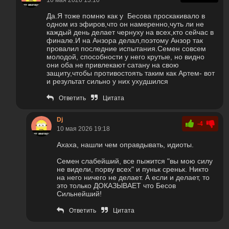
10 мая 2026 13:10
Да.Я тоже помню как у Бесова проскакивало в
одном из эфиров,что он намеренно,чуть ли не
каждый день делает чернуху на всех,кто сейчас в
финале.И на Анзора делал,поэтому Анзор так
провалил последние испытания.Семен совсем
молодой, способности у него крутые, но видно
они оба не привлекают сатану на свою
защиту,чтобы противостоять таким как Артем- вот
и результат сильно у них ухудшился
Ответить
Цитата
Dj
-4
10 мая 2026 19:18
Ахаха, нашли чем оправдывать, идиоты.
Семен слабейший, все пыжится "вы мою силу
не видели, порву всех" и пуньк среньк. Никто
на него ничего не делает. А если и делает, то
это только ДОКАЗЫВАЕТ что Бесов
Сильнейший!
Ответить
Цитата