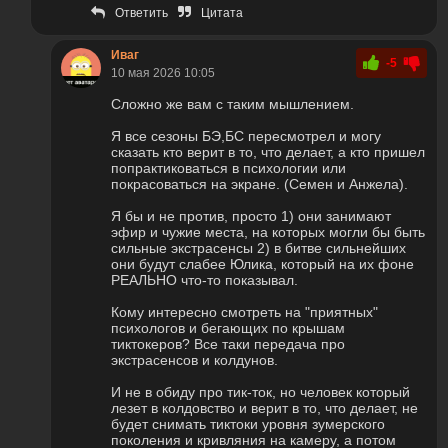
Ответить
Цитата
Иваг
-5
10 мая 2026 10:05
Сложно же вам с таким мышлением.
Я все сезоны БЭ,БС пересмотрел и могу
сказать кто верит в то, что делает, а кто пришел
попрактиковаться в психологии или
покрасоваться на экране. (Семен и Анжела).
Я бы и не против, просто 1) они занимают
эфир и чужие места, на которых могли бы быть
сильные экстрасенсы 2) в битве сильнейших
они будут слабее Юлика, который на их фоне
РЕАЛЬНО что-то показывал.
Кому интересно смотреть на "приятных"
психологов и бегающих по крышам
тиктокеров? Все таки передача про
экстрасенсов и колдунов.
И не в обиду про тик-ток, но человек который
лезет в колдовство и верит в то, что делает, не
будет снимать тиктоки уровня зумерского
поколения и кривляния на камеру, а потом