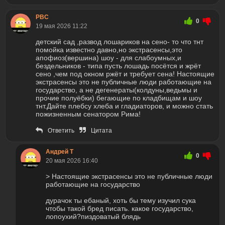
РВС
0
19 мая 2026 11:22
детский сад ,развод лошариков на сено- то что тнт
помойка известно давно,но экстрасенсы,это
апофиоз(вершина) шоу - для слабоумных,и
бездельников - типа пусть лошадь посётся и жрёт
сено ,чем под окном ржёт и требует сена! Настоящие
экстрасенсы это не публичные люди работающие на
государство, а не дегенераты(колдуны,ведьмы и
прочие полуёбки) бегающие по кладбищам и шоу
тнт.Дайте плебсу хлеба и гладиаторов, и можно стать
пожизненным сенатором Рима!
Ответить
Цитата
Андрей Т
0
20 мая 2026 16:40
> Настоящие экстрасенсы это не публичные люди
работающие на государство
дурачок ты ебаный, хоть бы тему изучил сука
чтобы такой бред писать. какое государство,
лопоухий?пиздоватый блядь