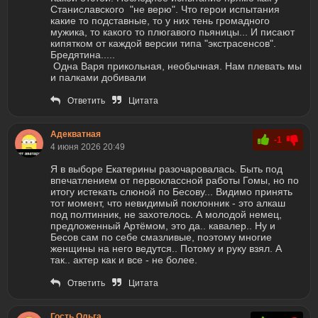
Станиславского "не верю". Что герои испытания
какие то подставные, то у них тень громадного
мужика, то какого то плюгавого пьяницы... И писают
кипятком от каждой версии типа "экстрасенсов".
Бредятина.....
Одна Варя прикольная, необычная. Нам плевать мы
и палками добивали
Ответить
Цитата
Адекватная
-1
4 июня 2026 20:49
Я в выборе Екатерины разочаровалась. Быть под
впечатлением от первоклассной работы Гомы, но по
итогу истекать слюной по Бесову... Видимо принять
тот момент, что невидимый поклонник - это алкаш
под полтинник, не захотелось. А молодой немец,
предложенный Артёмом, это да.. кавалер.. Ну и
Бесов сам по себе смазливые, поэтому многие
женщины на него ведутся.. Потому и руку взял. А
так.. актер как и все - не более.
Ответить
Цитата
Гость Ольга