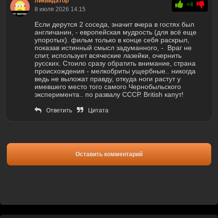
ликвидатор
+4
8 июля 2026 14:15
Если дерутся 2 соседа, значит вчера в гостях был
англичанин, - европейская мудрость (для всё еще
упоротых). фильм только в конце себя раскрыл,
показав истинный смысл задуманного, - Враг не
спит, использует всяческие лазейки, очернить
русских. Стоило сразу обратить внимание, страна
происхождения - мелкобриты ущербные.. никогда
ведь не выложат правду, откуда ноги растут у
имевшего место того самого Чернобыльского
эксперимента.. по развалу СССР. British капут!
Ответить
Цитата
Оставить комментарий