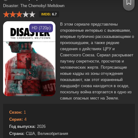
Disaster: The Chernobyl Meltdown
IMDB:
6.7
В этом сериале представлены
HD (720p)
откровенные интервью с выжившими,
впервые публично рассказывающими о
произошедшем, а также редкие
сведения о действиях ЦРУ и
Советского Союза. Сериал раскрывает
паутину секретности, просчетов и
человеческих жертв. Потрясающие
новые кадры из зоны отчуждения
показывают, как этот израненный
ландшафт снова находится в осаде,
поскольку война вторгается в одно из
самых опасных мест на Земле.
Сезон:
1
Серия:
4
Год выпуска:
2026
Страна:
США, Великобритания