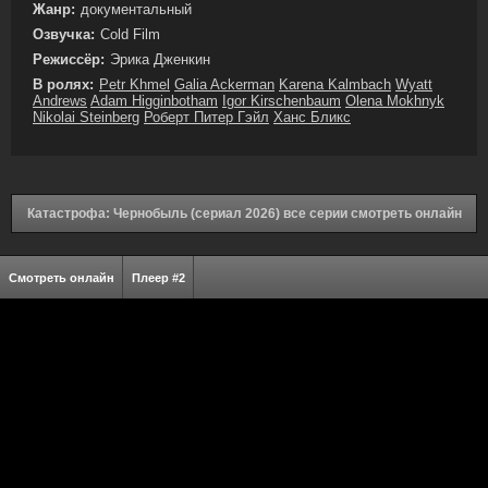
Жанр:
документальный
Озвучка:
Cold Film
Режиссёр:
Эрика Дженкин
В ролях:
Petr Khmel
Galia Ackerman
Karena Kalmbach
Wyatt
Andrews
Adam Higginbotham
Igor Kirschenbaum
Olena Mokhnyk
Nikolai Steinberg
Роберт Питер Гэйл
Ханс Бликс
Катастрофа: Чернобыль (сериал 2026) все серии смотреть онлайн
Смотреть онлайн
Плеер #2