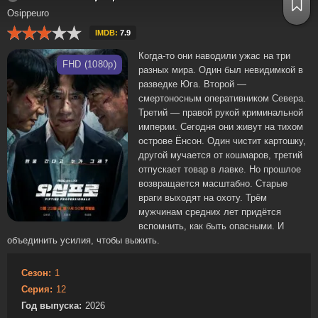
Osippeuro
IMDB:
7.9
Когда-то они наводили ужас на три
FHD (1080p)
разных мира. Один был невидимкой в
разведке Юга. Второй —
смертоносным оперативником Севера.
Третий — правой рукой криминальной
империи. Сегодня они живут на тихом
острове Ёнсон. Один чистит картошку,
другой мучается от кошмаров, третий
отпускает товар в лавке. Но прошлое
возвращается масштабно. Старые
враги выходят на охоту. Трём
мужчинам средних лет придётся
вспомнить, как быть опасными. И
объединить усилия, чтобы выжить.
Сезон:
1
Серия:
12
Год выпуска:
2026