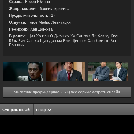
Страна:
Корея Южная
Жанр:
комедия, боевик, криминал
Продолжительность:
1 ч
Озвучка:
Force Media, Левитация
Режиссёр:
Хан Дон-хва
В ролях:
Щин Ха-гюн
О Джон-сэ
Хо Сон-тхэ
Ли Хак-чу
Квон
Юль
Ким Сан-хо
Щин Дон-ми
Ким Щин-нок
Хан Джи-ын
Хён
Бон-щик
50-летние профи (сериал 2026) все серии смотреть онлайн
Смотреть онлайн
Плеер #2