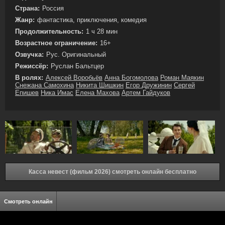
Страна:
Россия
Жанр:
фантастика, приключения, комедия
Продолжительность:
1 ч 28 мин
Возрастное ограничение:
16+
Озвучка:
Рус. Оригинальный
Режиссёр:
Руслан Бальтцер
В ролях:
Алексей Воробьёв
Анна Богомолова
Роман Маякин
Снежана Самохина
Никита Шишкин
Егор Дружинин
Сергей
Епишев
Ника Имас
Елена Махова
Артем Гайдуков
Касса невест (фильм 2026) смотреть онлайн бесплатно
Смотреть онлайн