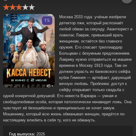
Москва 2033 года: учёные изобрели
TS
детектор лжи, который распознаёт
любой обман за секунду. Авантюрист и
ловелас Лаврик, привыкший врать
женщинам, остаётся без главного
оружия. Его спасает триллиардер
Больцман с безумным предложением.
Лаврику нужно отправиться на машине
времени в Москву 1913 года. Там он
должен украсть из банковского сейфа
кубок Гименея — артефакт, дарующий
вечную любовь. Проблема: доступ к
сейфу открывает только свадьба с
одной конкретной девушкой. Его невеста Варвара — умная и
свободолюбивая особа, которая патологически ненавидит ложь. Она
чувствует её безошибочно и принципиально не хочет замуж.
Мошеннику, который всю жизнь обманывал женщин, придётся по-
настоящему влюбить в себя ту, кого не обмануть.
Год выпуска:
2026