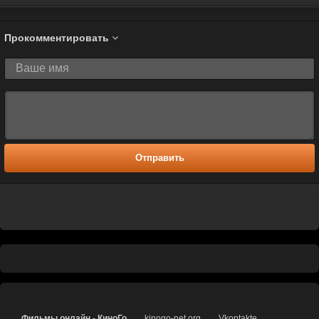
Прокомментировать
Отправить
Фильмы онлайн - КиноГо
kinogo-net.org
Vkontakte