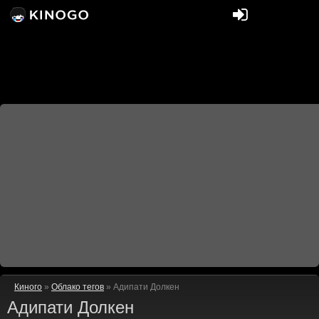
Киного
»
Облако тегов
» Адипати Долкен
Адипати Долкен