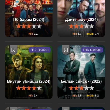
По барам (2024)
Дайте шоу (2024)
КП:
7.1
КП:
6.7
IMDB:
7.4
FHD (1080p)
FHD (1080p)
Внутри убийцы (2024)
Белый список (2022)
КП:
7.4
КП:
6.5
IMDB:
8.2