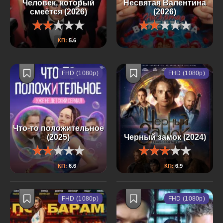
Человек, который
Несвятая Валентина
смеётся (2026)
(2026)
КП:
5.6
FHD (1080p)
FHD (1080p)
Что-то положительное
(2025)
Черный замок (2024)
КП:
6.6
КП:
6.9
FHD (1080p)
FHD (1080p)