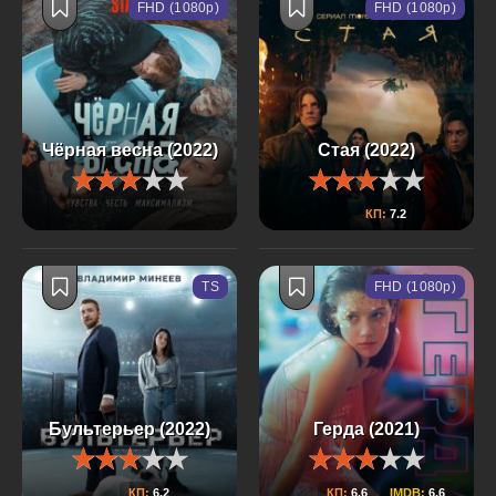
FHD (1080p)
FHD (1080p)
Чёрная весна (2022)
Стая (2022)
КП:
7.2
TS
FHD (1080p)
Бультерьер (2022)
Герда (2021)
КП:
6.2
КП:
6.6
IMDB:
6.6